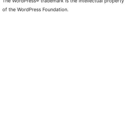
The WordPress® trademark is the intellectual property
of the WordPress Foundation.