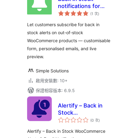
notifications for
評
WooCommerce
(1 次
)
分
次
數
Let customers subscribe for back in
stock alerts on out-of-stock
WooCommerce products — customisable
form, personalised emails, and live
preview.
Simple Solutions
啟用安裝數: 10+
保證相容版本: 6.9.5
Alertify – Back in
Stock
評
WooCommerce
(0 次
)
分
次
Alerts & Email
數
Alertify – Back in Stock WooCommerce
Notifications