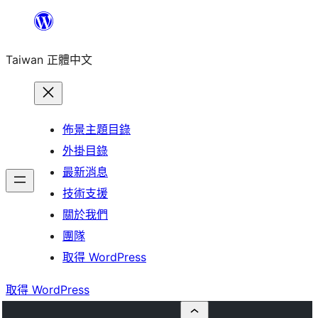
跳
至
Taiwan 正體中文
主
要
內
容
佈景主題目錄
外掛目錄
最新消息
技術支援
關於我們
團隊
取得 WordPress
取得 WordPress