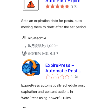
Auto Post Expire
評
(1 次
)
分
次
數
Sets an expiration date for posts, auto
moving them to draft after the set period.
ninjatech24
啟用安裝數: 1,000+
保證相容版本: 6.8.7
ExpirePress –
Automatic Post
評
Scheduler for
(0 次
)
分
次
WordPress
數
ExpirePress automatically schedule post
expiration and content actions in
WordPress using powerful rules.