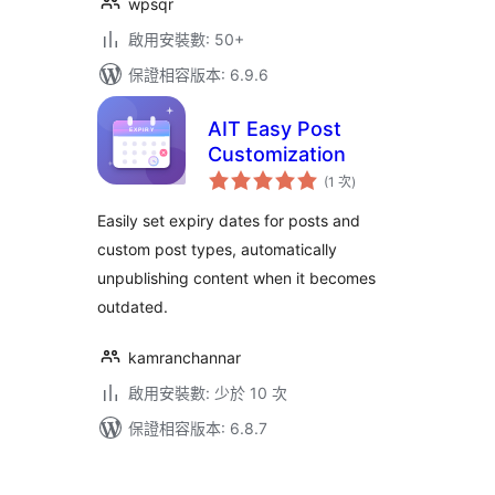
wpsqr
啟用安裝數: 50+
保證相容版本: 6.9.6
AIT Easy Post
Customization
評
(1 次
)
分
次
數
Easily set expiry dates for posts and
custom post types, automatically
unpublishing content when it becomes
outdated.
kamranchannar
啟用安裝數: 少於 10 次
保證相容版本: 6.8.7