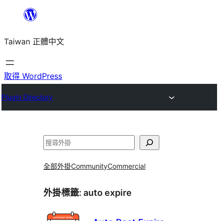
跳
至
Taiwan 正體中文
主
要
內
取得 WordPress
容
Plugin Directory
搜
尋
全部外掛
Community
Commercial
外掛標籤:
auto expire