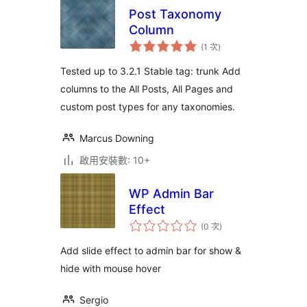
Post Taxonomy
Column
評
(1 次
)
分
次
數
Tested up to 3.2.1 Stable tag: trunk Add
columns to the All Posts, All Pages and
custom post types for any taxonomies.
Marcus Downing
啟用安裝數: 10+
WP Admin Bar
Effect
評
(0 次
)
分
次
數
Add slide effect to admin bar for show &
hide with mouse hover
Sergio