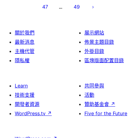
分
47
49
…
頁
關於我們
展示網站
最新消息
佈景主題目錄
主機代管
外掛目錄
隱私權
區塊版面配置目錄
Learn
共同參與
技術支援
活動
開發者資源
贊助基金會
↗
WordPress.tv
↗
Five for the Future