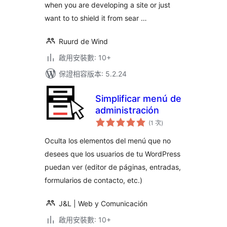
when you are developing a site or just
want to to shield it from sear …
Ruurd de Wind
啟用安裝數: 10+
保證相容版本: 5.2.24
Simplificar menú de
administración
評
(1 次
)
分
次
數
Oculta los elementos del menú que no
desees que los usuarios de tu WordPress
puedan ver (editor de páginas, entradas,
formularios de contacto, etc.)
J&L | Web y Comunicación
啟用安裝數: 10+