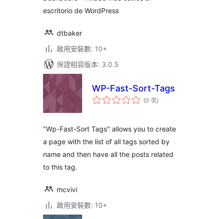
escritorio de WordPress
dtbaker
啟用安裝數: 10+
保證相容版本: 3.0.5
WP-Fast-Sort-Tags
評
(0 次
)
分
次
數
"Wp-Fast-Sort Tags" allows you to create
a page with the list of all tags sorted by
name and then have all the posts related
to this tag.
mcvivi
啟用安裝數: 10+