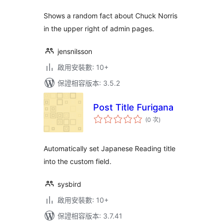
數
Shows a random fact about Chuck Norris
in the upper right of admin pages.
jensnilsson
啟用安裝數: 10+
保證相容版本: 3.5.2
Post Title Furigana
評
(0 次
)
分
次
數
Automatically set Japanese Reading title
into the custom field.
sysbird
啟用安裝數: 10+
保證相容版本: 3.7.41