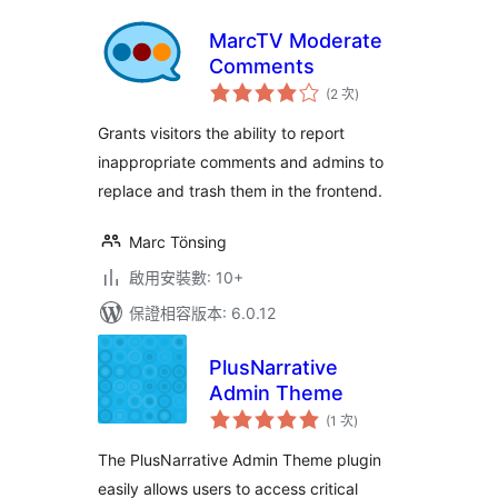
MarcTV Moderate
Comments
評
(2 次
)
分
次
數
Grants visitors the ability to report
inappropriate comments and admins to
replace and trash them in the frontend.
Marc Tönsing
啟用安裝數: 10+
保證相容版本: 6.0.12
PlusNarrative
Admin Theme
評
(1 次
)
分
次
數
The PlusNarrative Admin Theme plugin
easily allows users to access critical