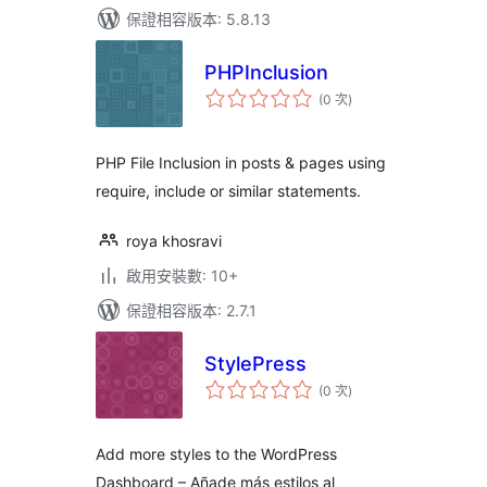
保證相容版本: 5.8.13
PHPInclusion
評
(0 次
)
分
次
數
PHP File Inclusion in posts & pages using
require, include or similar statements.
roya khosravi
啟用安裝數: 10+
保證相容版本: 2.7.1
StylePress
評
(0 次
)
分
次
數
Add more styles to the WordPress
Dashboard – Añade más estilos al