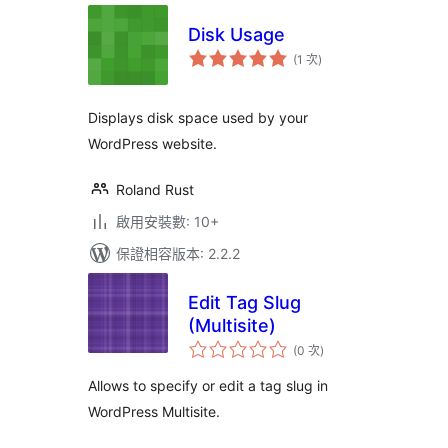
Disk Usage
評
(1 次
)
分
次
數
Displays disk space used by your
WordPress website.
Roland Rust
啟用安裝數: 10+
保證相容版本: 2.2.2
Edit Tag Slug
(Multisite)
評
(0 次
)
分
次
數
Allows to specify or edit a tag slug in
WordPress Multisite.