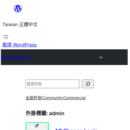
跳
至
Taiwan 正體中文
主
要
內
取得 WordPress
容
Plugin Directory
搜
尋
全部外掛
Community
Commercial
外掛標籤:
admin