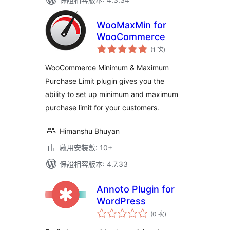
WooMaxMin for
WooCommerce
評
(1 次
)
分
次
數
WooCommerce Minimum & Maximum
Purchase Limit plugin gives you the
ability to set up minimum and maximum
purchase limit for your customers.
Himanshu Bhuyan
啟用安裝數: 10+
保證相容版本: 4.7.33
Annoto Plugin for
WordPress
評
(0 次
)
分
次
數