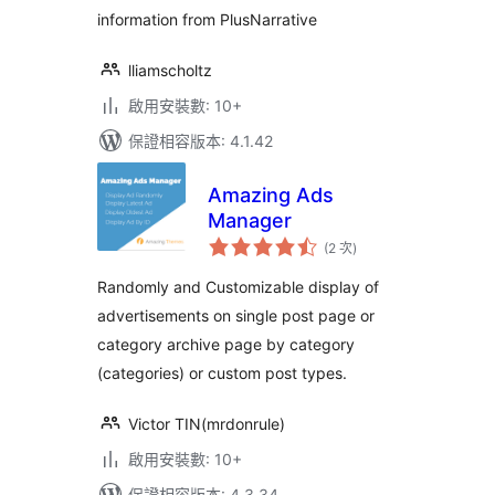
information from PlusNarrative
lliamscholtz
啟用安裝數: 10+
保證相容版本: 4.1.42
Amazing Ads
Manager
評
(2 次
)
分
次
數
Randomly and Customizable display of
advertisements on single post page or
category archive page by category
(categories) or custom post types.
Victor TIN(mrdonrule)
啟用安裝數: 10+
保證相容版本: 4.3.34