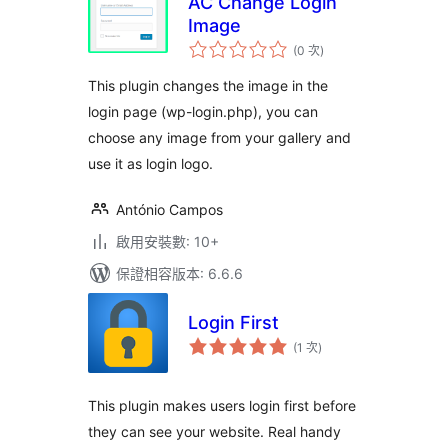
AC Change Login
Image
評
(0 次
)
分
次
數
This plugin changes the image in the
login page (wp-login.php), you can
choose any image from your gallery and
use it as login logo.
António Campos
啟用安裝數: 10+
保證相容版本: 6.6.6
Login First
評
(1 次
)
分
次
數
This plugin makes users login first before
they can see your website. Real handy