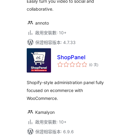
Easily turn you video to social and
collaborative.
annoto
啟用安裝數: 10+
保證相容版本: 4.7.33
ShopPanel
評
(0 次
)
分
次
數
Shopify-style administration panel fully
focused on ecommerce with
WooCommerce.
Kamalyon
啟用安裝數: 10+
保證相容版本: 6.9.6