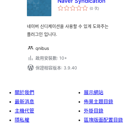
Naver Syndication
評
(0 次
)
分
次
數
네이버 신디케이션을 사용할 수 있게 도와주는
플러그인 입니다.
qnibus
啟用安裝數: 10+
保證相容版本: 3.9.40
關於我們
展示網站
最新消息
佈景主題目錄
主機代管
外掛目錄
隱私權
區塊版面配置目錄