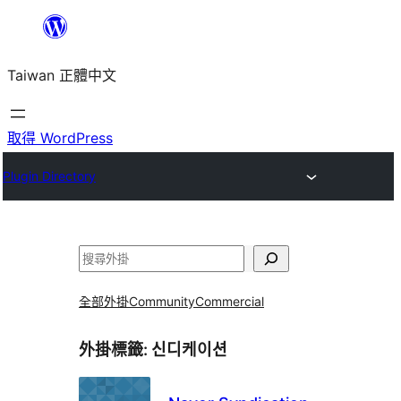
跳
至
Taiwan 正體中文
主
要
內
取得 WordPress
容
Plugin Directory
搜
尋
全部外掛
Community
Commercial
外掛標籤:
신디케이션