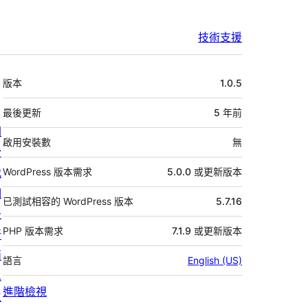
技術支援
中
版本
1.0.5
繼
資
最後更新
5 年
前
關
料
啟用安裝數
無
於
我
WordPress 版本需求
5.0.0 或更新版本
們
已測試相容的 WordPress 版本
5.7.16
最
PHP 版本需求
7.1.9 或更新版本
新
消
語言
English (US)
息
進階檢視
主