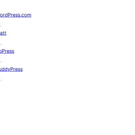
ordPress.com
↗
att
↗
bPress
↗
uddyPress
↗