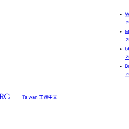
W
M
b
B
Taiwan 正體中文