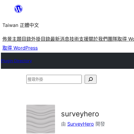
跳
至
Taiwan 正體中文
主
要
佈景主題目錄
外掛目錄
最新消息
技術支援
關於我們
團隊
取得 Wo
內
取得 WordPress
容
Plugin Directory
搜
尋
外
掛
surveyhero
由
SurveyHero
開發