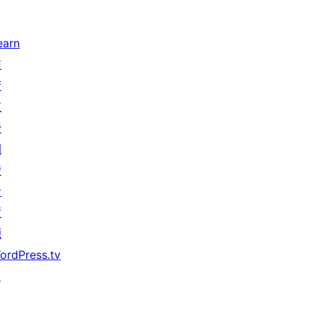
earn
技
術
支
援
開
發
者
資
源
ordPress.tv
↗