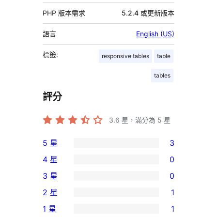
PHP 版本需求
5.2.4 或更新版本
語言
English (US)
標籤:
responsive tables
table
tables
評分
3.6
星，滿分為 5 星
5 星
3
3
4 星
0
個
0
3 星
0
5
個
0
2 星
1
星
4
個
1
使
1 星
1
星
3
個
1