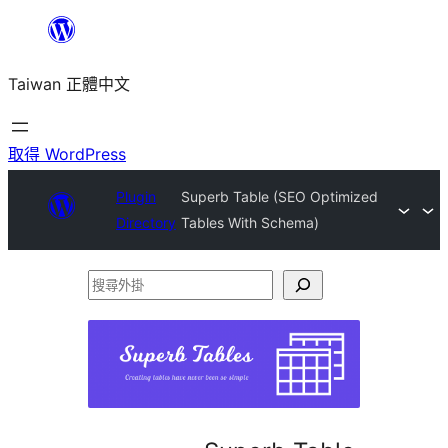
跳
至
Taiwan 正體中文
主
要
內
取得 WordPress
容
Plugin
Superb Table (SEO Optimized
Directory
Tables With Schema)
搜
尋
外
掛