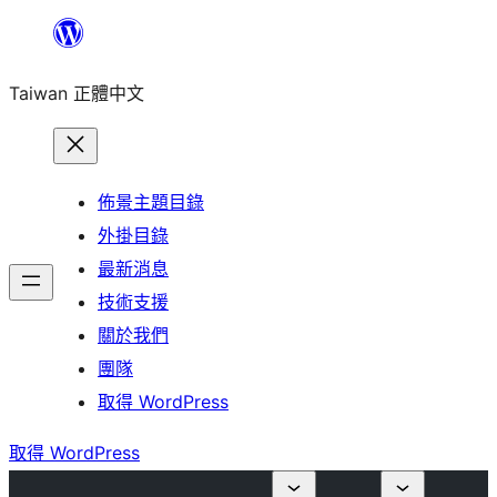
跳
至
Taiwan 正體中文
主
要
內
容
佈景主題目錄
外掛目錄
最新消息
技術支援
關於我們
團隊
取得 WordPress
取得 WordPress