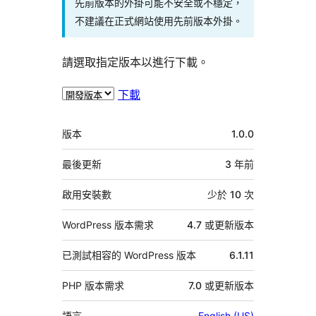
先前版本的外掛可能不安全或不穩定，
不建議在正式網站使用先前版本外掛。
請選取指定版本以進行下載。
下載
中
版本
1.0.0
繼
資
最後更新
3 年
前
料
啟用安裝數
少於 10 次
WordPress 版本需求
4.7 或更新版本
已測試相容的 WordPress 版本
6.1.11
PHP 版本需求
7.0 或更新版本
語言
English (US)