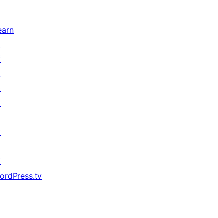
earn
技
術
支
援
開
發
者
資
源
ordPress.tv
↗