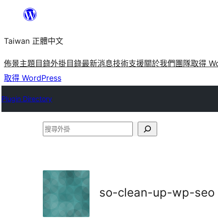
跳
至
Taiwan 正體中文
主
要
佈景主題目錄
外掛目錄
最新消息
技術支援
關於我們
團隊
取得 Wo
內
取得 WordPress
容
Plugin Directory
搜
尋
外
掛
so-clean-up-wp-seo