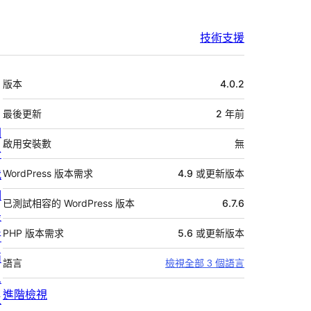
技術支援
中
版本
4.0.2
繼
資
最後更新
2 年
前
關
料
啟用安裝數
無
於
我
WordPress 版本需求
4.9 或更新版本
們
已測試相容的 WordPress 版本
6.7.6
最
PHP 版本需求
5.6 或更新版本
新
消
語言
檢視全部 3 個語言
息
進階檢視
主