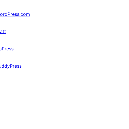
ordPress.com
↗
att
↗
bPress
↗
uddyPress
↗