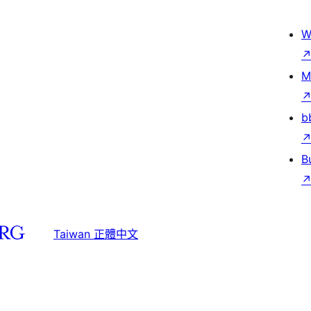
W
M
b
B
Taiwan 正體中文