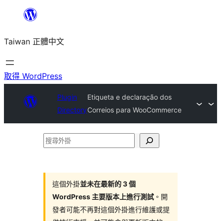
跳
至
Taiwan 正體中文
主
要
內
取得 WordPress
容
Plugin
Etiqueta e declaração dos
Directory
Correios para WooCommerce
搜
尋
外
掛
這個外掛
並未在最新的 3 個
WordPress 主要版本上進行測試
。開
發者可能不再對這個外掛進行維護或提