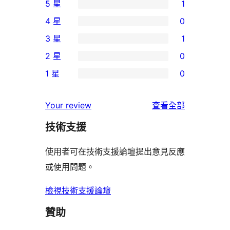
5 星
1
1
4 星
0
個
0
3 星
1
5
個
1
2 星
0
星
4
個
0
使
1 星
0
星
3
個
0
用
使
星
2
個
者
使
用
Your review
查看全部
使
星
1
評
用
者
用
使
技術支援
星
論
者
評
者
用
使
評
論
使用者可在技術支援論壇提出意見反應
評
者
用
論
或使用問題。
論
評
者
論
評
檢視技術支援論壇
論
贊助