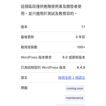
這個區段僅供進階使用者及開發者使
用，並只適用於測試及教育目的。
中
版本
1.1
繼
資
最後更新
3 年
前
料
啟用安裝數
100+
WordPress 版本需求
6.0 或更新版本
已測試相容的 WordPress 版本
6.4.9
語言
檢視全部 2 個語言
標籤:
coming soon
maintenance