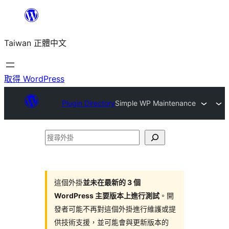
跳
至
Taiwan 正體中文
主
要
內
取得 WordPress
容
Plugin Directory
Simple WP Maintenance
搜
尋
外
掛
這個外掛
並未在最新的 3 個
WordPress 主要版本上進行測試
。開
發者可能不再對這個外掛進行維護或提
供技術支援，並可能會與更新版本的