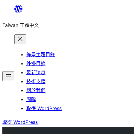
跳
至
Taiwan 正體中文
主
要
內
容
佈景主題目錄
外掛目錄
最新消息
技術支援
關於我們
團隊
取得 WordPress
取得 WordPress