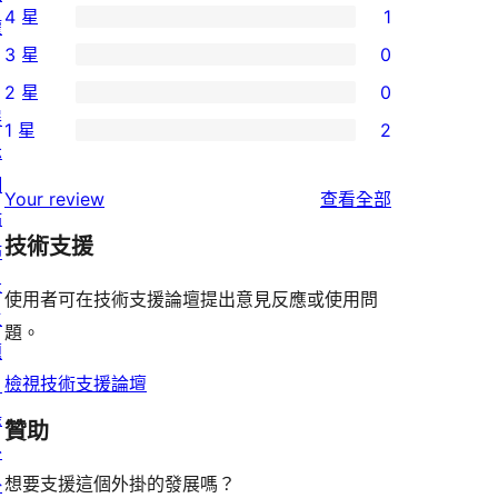
4 星
1
權
個
1
3 星
0
5
個
0
2 星
0
星
4
個
0
展
使
1 星
2
星
3
個
2
示
用
使
星
2
個
網
者
使
用
Your review
查看全部
使
星
1
站
評
用
者
用
使
技術支援
星
佈
論
者
評
者
用
使
景
評
論
使用者可在技術支援論壇提出意見反應或使用問
評
者
用
主
論
題。
論
評
者
題
論
評
檢視技術支援論壇
目
論
錄
贊助
外
想要支援這個外掛的發展嗎？
掛