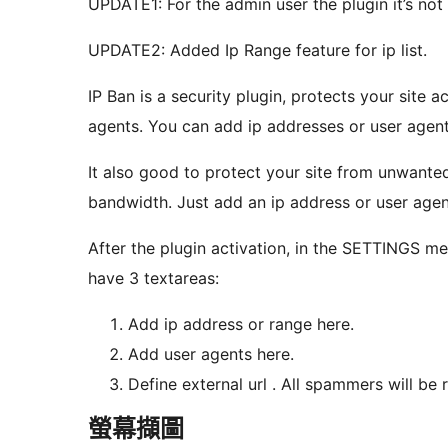
UPDATE1: For the admin user the plugin it’s not 
UPDATE2: Added Ip Range feature for ip list.
IP Ban is a security plugin, protects your site accessing 
agents. You can add ip addresses or user agent
It also good to protect your site from unwante
bandwidth. Just add an ip address or user agen
After the plugin activation, in the SETTINGS menu you’ll see the Simple IP 
have 3 textareas:
Add ip address or range here.
Add user agents here.
Define external url . All spammers will be r
螢幕擷圖