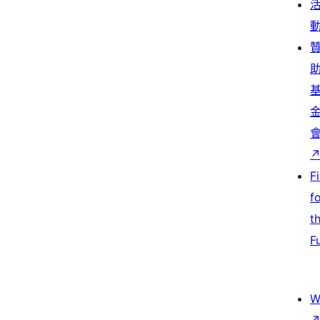
F
f
t
F
W