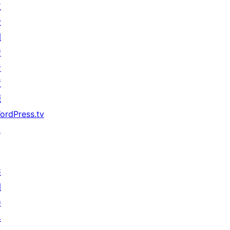
支
援
開
發
者
資
源
ordPress.tv
↗
共
同
參
與