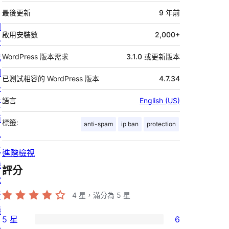
繼
資
最後更新
9 年
前
關
料
啟用安裝數
2,000+
於
我
WordPress 版本需求
3.1.0 或更新版本
們
已測試相容的 WordPress 版本
4.7.34
最
語言
English (US)
新
消
標籤:
anti-spam
ip ban
protection
息
主
進階檢視
機
評分
代
管
4
星，滿分為 5 星
隱
5 星
6
私
6