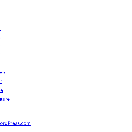
活
動
贊
助
基
金
會
↗
ive
or
he
uture
ordPress.com