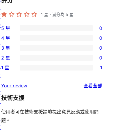
評分
代
1
星，滿分為 5 星
管
隱
5 星
0
0
私
4 星
0
個
0
權
3 星
0
5
個
0
2 星
0
星
4
個
0
展
使
1 星
1
星
3
個
1
示
用
使
星
2
個
網
者
使
用
Your review
查看全部
使
星
1
站
評
用
者
用
使
技術支援
星
佈
論
者
評
者
用
使
景
評
論
使用者可在技術支援論壇提出意見反應或使用問
評
者
用
主
論
題。
論
評
者
題