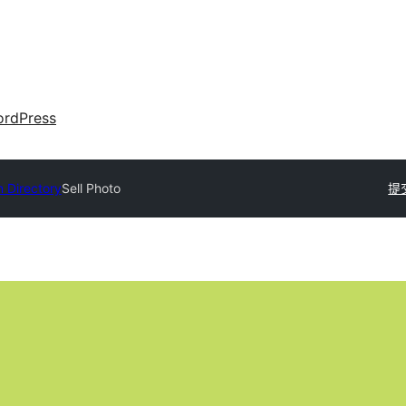
rdPress
n Directory
Sell Photo
提