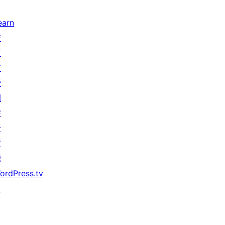
earn
技
術
支
援
開
發
者
資
源
ordPress.tv
↗