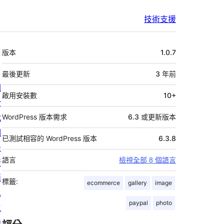
技術支援
中
版本
1.0.7
繼
資
最後更新
3 年
前
關
料
啟用安裝數
10+
於
我
WordPress 版本需求
6.3 或更新版本
們
已測試相容的 WordPress 版本
6.3.8
最
語言
檢視全部 8 個語言
新
消
標籤:
ecommerce
gallery
image
息
paypal
photo
主
機