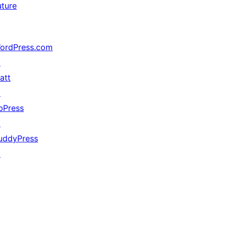
uture
ordPress.com
↗
att
↗
bPress
↗
uddyPress
↗