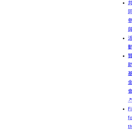
F
f
t