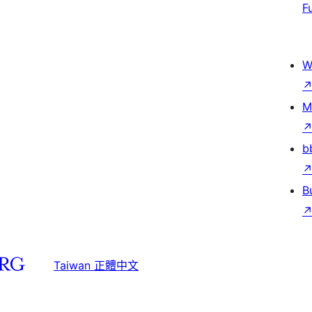
F
W
M
b
B
Taiwan 正體中文