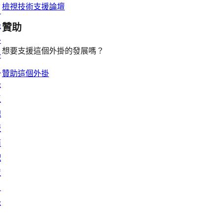
論
評
檢視技術支援論壇
目
論
錄
贊助
外
想要支援這個外掛的發展嗎？
掛
目
贊助這個外掛
錄
區
塊
版
面
配
置
目
錄