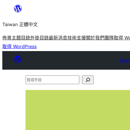
跳
至
Taiwan 正體中文
主
要
佈景主題目錄
外掛目錄
最新消息
技術支援
關於我們
團隊
取得 Wo
內
取得 WordPress
容
Plugi
搜
尋
外
掛