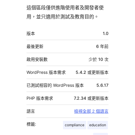
這個區段僅供進階使用者及開發者使
用，並只適用於測試及教育目的。
中
版本
1.0
繼
資
最後更新
6 年
前
料
啟用安裝數
少於 10 次
WordPress 版本需求
5.4.2 或更新版本
已測試相容的 WordPress 版本
5.6.17
PHP 版本需求
7.2.34 或更新版本
語言
檢視全部 2 個語言
標籤:
compliance
education