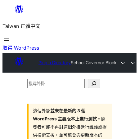
跳
至
Taiwan 正體中文
主
要
內
取得 WordPress
容
Plugin Directory
School Governor Block
搜
尋
外
掛
這個外掛
並未在最新的 3 個
WordPress 主要版本上進行測試
。開
發者可能不再對這個外掛進行維護或提
供技術支援，並可能會與更新版本的