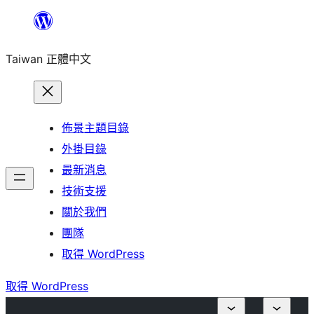
跳
至
Taiwan 正體中文
主
要
內
容
佈景主題目錄
外掛目錄
最新消息
技術支援
關於我們
團隊
取得 WordPress
取得 WordPress