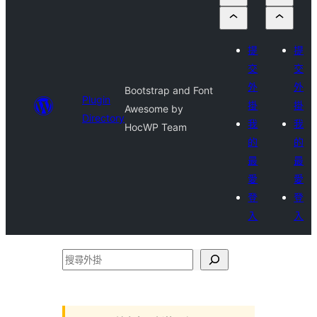
提
提
交
交
外
外
Bootstrap and Font
Plugin
掛
掛
Awesome by
Directory
我
我
HocWP Team
的
的
最
最
愛
愛
登
登
入
入
搜
尋
外