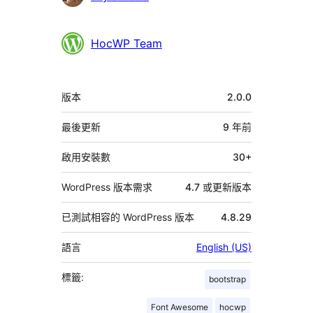
與
者
HocWP Team
中
版本
2.0.0
繼
資
最後更新
9 年
前
料
啟用安裝數
30+
WordPress 版本需求
4.7 或更新版本
已測試相容的 WordPress 版本
4.8.29
語言
English (US)
標籤:
bootstrap
Font Awesome
hocwp