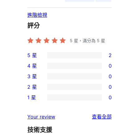
進階檢視
評分
5
星，滿分為 5 星
5 星
2
2
4 星
0
個
0
3 星
0
5
個
0
2 星
0
星
4
個
0
使
1 星
0
星
3
個
0
用
使
星
2
個
者
使
用
Your review
查看全部
使
星
1
評
用
者
用
使
技術支援
星
論
者
評
者
用
使