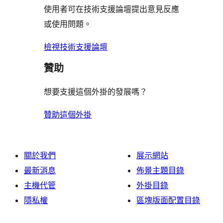
評
論
使用者可在技術支援論壇提出意見反應
評
者
用
論
或使用問題。
論
評
者
論
評
檢視技術支援論壇
論
贊助
想要支援這個外掛的發展嗎？
贊助這個外掛
關於我們
展示網站
最新消息
佈景主題目錄
主機代管
外掛目錄
隱私權
區塊版面配置目錄