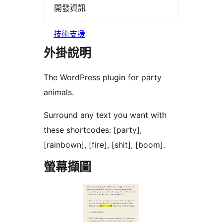
開發資訊
技術支援
外掛說明
The WordPress plugin for party
animals.
Surround any text you want with
these shortcodes: [party],
[rainbown], [fire], [shit], [boom].
螢幕擷圖