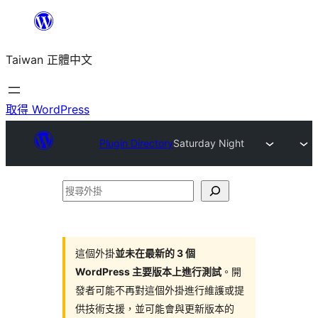
跳
至
Taiwan 正體中文
主
要
內
取得 WordPress
容
Plugin Directory
Saturday Night
搜
尋
外
掛
這個外掛
並未在最新的 3 個
WordPress 主要版本上進行測試
。開
發者可能不再對這個外掛進行維護或提
供技術支援，並可能會與更新版本的