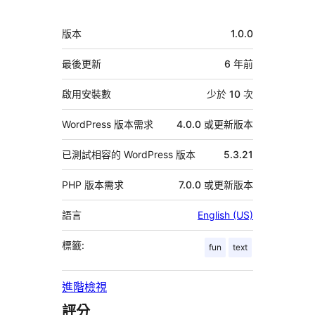
者
中
版本
1.0.0
繼
資
最後更新
6 年
前
料
啟用安裝數
少於 10 次
WordPress 版本需求
4.0.0 或更新版本
已測試相容的 WordPress 版本
5.3.21
PHP 版本需求
7.0.0 或更新版本
語言
English (US)
標籤:
fun
text
進階檢視
評分