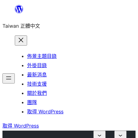
跳
至
Taiwan 正體中文
主
要
內
容
佈景主題目錄
外掛目錄
最新消息
技術支援
關於我們
團隊
取得 WordPress
取得 WordPress