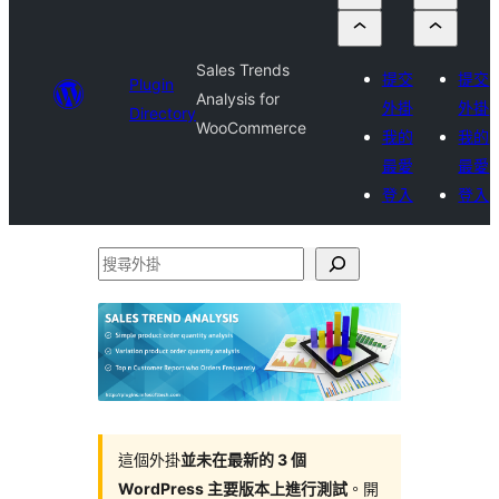
Sales Trends
提交
提交
Plugin
Analysis for
外掛
外掛
Directory
WooCommerce
我的
我的
最愛
最愛
登入
登入
搜
尋
外
掛
這個外掛
並未在最新的 3 個
WordPress 主要版本上進行測試
。開