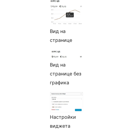
Вид на
странице
Вид на
странице без
графика
Настройки
виджета