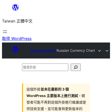
跳
至
Taiwan 正體中文
主
要
內
取得 WordPress
容
Plugin Directory
Russian Currency Chart
搜
尋
外
掛
這個外掛
並未在最新的 3 個
WordPress 主要版本上進行測試
。開
發者可能不再對這個外掛進行維護或提
供技術支援，並可能會與更新版本的