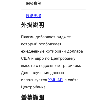
開發資訊
技術支援
外掛說明
Плагин добавляет виджет
который отображает
ежедневные котировки доллара
США и евро по Центробанку
вместе с недельным графиком.
Для получения данных
используется
XML API
с сайта
Центробанка.
螢幕擷圖