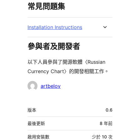
常見問題集
Installation Instructions
參與者及開發者
以下人員參與了開源軟體〈Russian
Currency Chart〉的開發相關工作。
參
artbelov
與
者
中
版本
0.6
繼
資
最後更新
8 年
前
料
啟用安裝數
少於 10 次