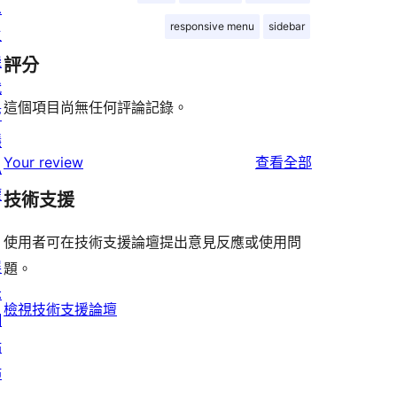
息
responsive menu
sidebar
主
機
評分
代
這個項目尚無任何評論記錄。
管
隱
使
Your review
查看全部
私
用
權
技術支援
者
評
使用者可在技術支援論壇提出意見反應或使用問
展
論
題。
示
檢視技術支援論壇
網
站
佈