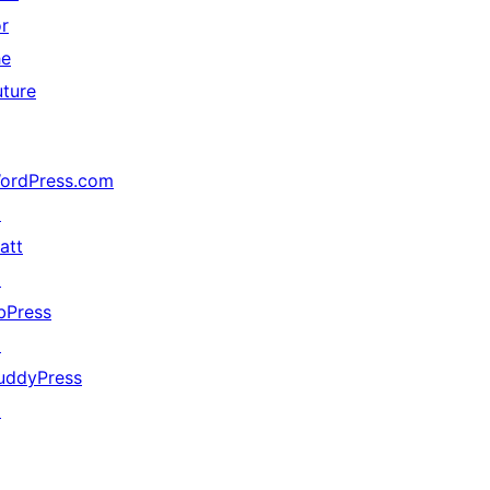
or
he
uture
ordPress.com
↗
att
↗
bPress
↗
uddyPress
↗