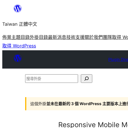
跳
至
Taiwan 正體中文
主
要
佈景主題目錄
外掛目錄
最新消息
技術支援
關於我們
團隊
取得 Wo
內
取得 WordPress
容
Plugin Dir
搜
尋
外
掛
這個外掛
並未在最新的 3 個 WordPress 主要版本上
Responsive Mobile 