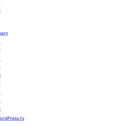
目
錄
earn
技
術
支
援
開
發
者
資
源
ordPress.tv
↗