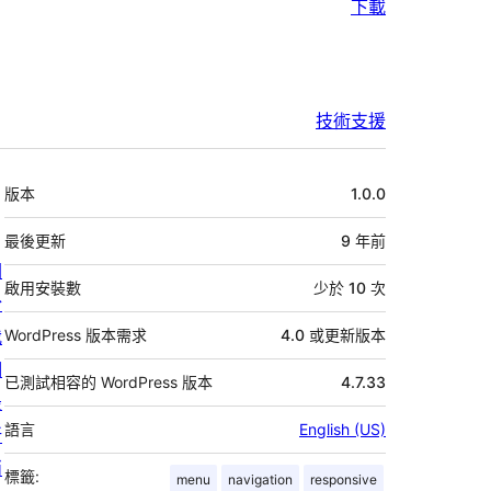
下載
技術支援
中
版本
1.0.0
繼
資
最後更新
9 年
前
關
料
啟用安裝數
少於 10 次
於
我
WordPress 版本需求
4.0 或更新版本
們
已測試相容的 WordPress 版本
4.7.33
最
語言
English (US)
新
消
標籤:
menu
navigation
responsive