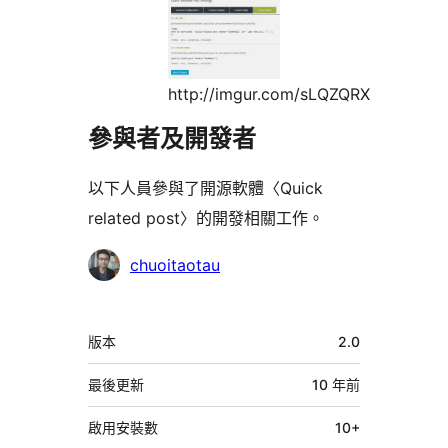
http://imgur.com/sLQZQRX
參與者及開發者
以下人員參與了開源軟體〈Quick
related post〉的開發相關工作。
參
chuoitaotau
與
者
中
版本
2.0
繼
資
最後更新
10 年
前
料
啟用安裝數
10+