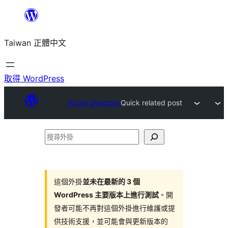
跳
至
Taiwan 正體中文
主
要
內
取得 WordPress
容
Plugin Directory
Quick related post
搜
尋
外
掛
這個外掛
並未在最新的 3 個
WordPress 主要版本上進行測試
。開
發者可能不再對這個外掛進行維護或提
供技術支援，並可能會與更新版本的