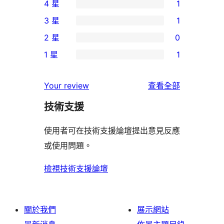
4 星
1
個
1
3 星
1
5
個
1
2 星
0
星
4
個
0
使
1 星
1
星
3
個
1
用
使
星
2
個
者
使
用
Your review
查看全部
使
星
1
評
用
者
用
使
技術支援
星
論
者
評
者
用
使
評
論
使用者可在技術支援論壇提出意見反應
評
者
用
論
或使用問題。
論
評
者
論
評
檢視技術支援論壇
論
關於我們
展示網站