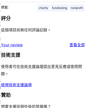
息
標籤:
charity
fundraising
nonprofit
主
機
評分
代
這個項目尚無任何評論記錄。
管
隱
使
Your review
查看全部
私
用
權
技術支援
者
評
使用者可在技術支援論壇提出意見反應或使用問
展
論
題。
示
檢視技術支援論壇
網
站
贊助
佈
想要支援這個外掛的發展嗎？