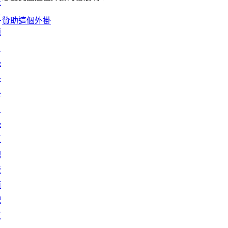
景
主
贊助這個外掛
題
目
錄
外
掛
目
錄
區
塊
版
面
配
置