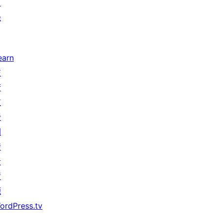
目
錄
earn
技
術
支
援
開
發
者
資
源
ordPress.tv
↗