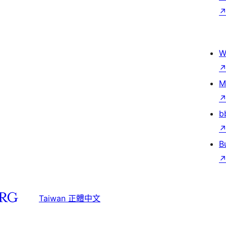
W
M
b
B
Taiwan 正體中文