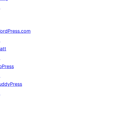
↗
ordPress.com
↗
att
↗
bPress
↗
uddyPress
↗