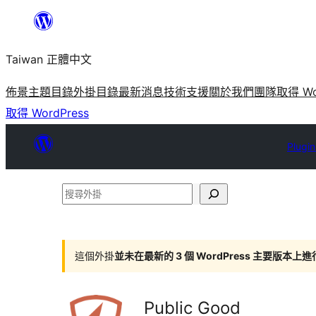
跳
至
Taiwan 正體中文
主
要
佈景主題目錄
外掛目錄
最新消息
技術支援
關於我們
團隊
取得 Wo
內
取得 WordPress
容
Plugin
搜
尋
外
掛
這個外掛
並未在最新的 3 個 WordPress 主要版本上
Public Good