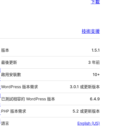
下載
技術支援
中
版本
1.5.1
繼
資
最後更新
3 年
前
關
料
啟用安裝數
10+
於
我
WordPress 版本需求
3.0.1 或更新版本
們
已測試相容的 WordPress 版本
6.4.9
最
PHP 版本需求
5.2 或更新版本
新
消
語言
English (US)