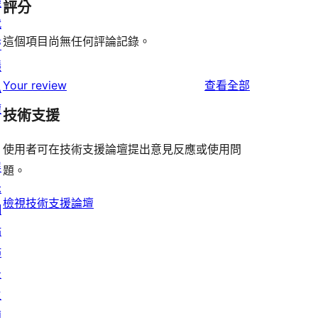
機
評分
代
這個項目尚無任何評論記錄。
管
隱
使
Your review
查看全部
私
用
權
技術支援
者
評
使用者可在技術支援論壇提出意見反應或使用問
展
論
題。
示
檢視技術支援論壇
網
站
佈
景
主
題