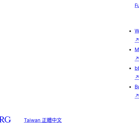
F
W
M
b
B
Taiwan 正體中文