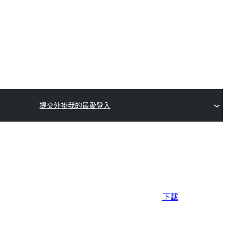
提交外掛
我的最愛
登入
下載