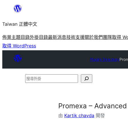
跳
至
Taiwan 正體中文
主
要
佈景主題目錄
外掛目錄
最新消息
技術支援
關於我們
團隊
取得 Wo
內
取得 WordPress
容
Plugin Directory
Prom
搜
尋
外
掛
Promexa – Advanced 
由
Kartik chavda
開發