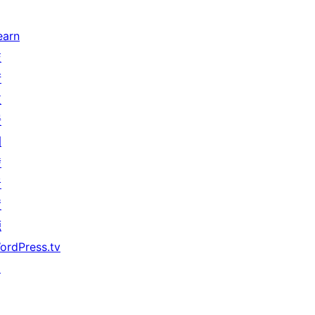
earn
技
術
支
援
開
發
者
資
源
ordPress.tv
↗