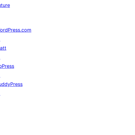
uture
ordPress.com
↗
att
↗
bPress
↗
uddyPress
↗