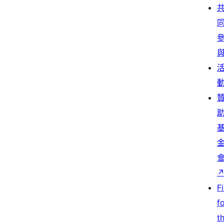
F
f
t