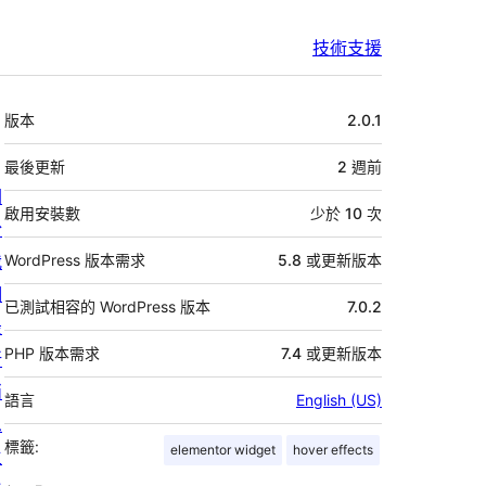
技術支援
中
版本
2.0.1
繼
資
最後更新
2 週
前
關
料
啟用安裝數
少於 10 次
於
我
WordPress 版本需求
5.8 或更新版本
們
已測試相容的 WordPress 版本
7.0.2
最
PHP 版本需求
7.4 或更新版本
新
消
語言
English (US)
息
標籤:
elementor widget
hover effects
主