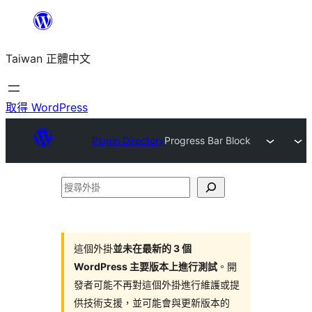
跳
至
Taiwan 正體中文
主
要
內
取得 WordPress
容
Plugin Directory
Progress Bar Block
搜
尋
外
掛
這個外掛
並未在最新的 3 個
WordPress 主要版本上進行測試
。開
發者可能不再對這個外掛進行維護或提
供技術支援，並可能會與更新版本的