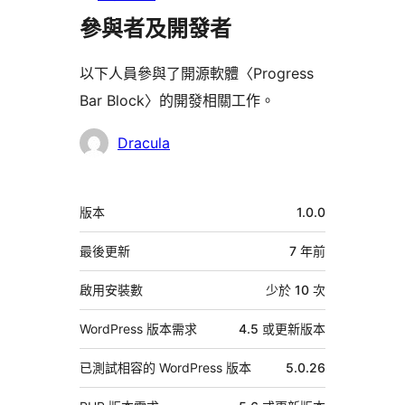
參與者及開發者
以下人員參與了開源軟體〈Progress
Bar Block〉的開發相關工作。
參
Dracula
與
者
中
版本
1.0.0
繼
資
最後更新
7 年
前
料
啟用安裝數
少於 10 次
WordPress 版本需求
4.5 或更新版本
已測試相容的 WordPress 版本
5.0.26