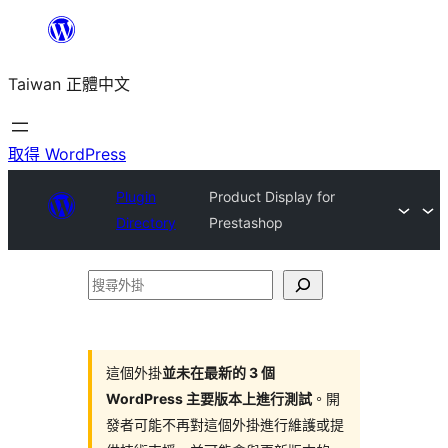
跳
至
Taiwan 正體中文
主
要
內
取得 WordPress
容
Plugin
Product Display for
Directory
Prestashop
搜
尋
外
掛
這個外掛
並未在最新的 3 個
WordPress 主要版本上進行測試
。開
發者可能不再對這個外掛進行維護或提