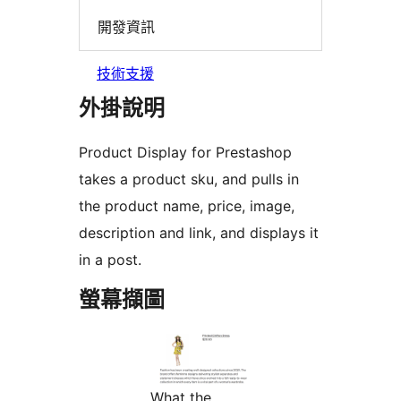
開發資訊
技術支援
外掛說明
Product Display for Prestashop
takes a product sku, and pulls in
the product name, price, image,
description and link, and displays it
in a post.
螢幕擷圖
What the