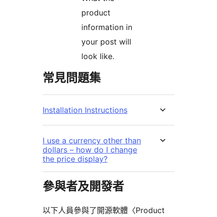
product
information in
your post will
look like.
常見問題集
Installation Instructions
I use a currency other than
dollars – how do I change
the price display?
參與者及開發者
以下人員參與了開源軟體〈Product