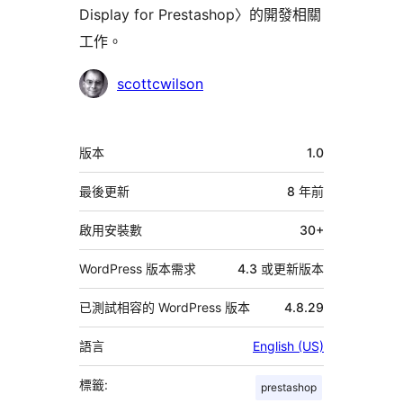
Display for Prestashop〉的開發相關
工作。
參
scottcwilson
與
者
中
版本
1.0
繼
資
最後更新
8 年
前
料
啟用安裝數
30+
WordPress 版本需求
4.3 或更新版本
已測試相容的 WordPress 版本
4.8.29
語言
English (US)
標籤:
prestashop