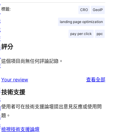
息
標籤:
CRO
GeoIP
主
機
landing page optimization
代
pay per click
ppc
管
評分
隱
私
這個項目尚無任何評論記錄。
權
使
Your review
查看全部
用
展
技術支援
者
示
評
使用者可在技術支援論壇提出意見反應或使用問
網
論
題。
站
佈
檢視技術支援論壇