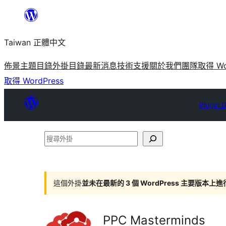
跳
至
Taiwan 正體中文
主
要
佈景主題目錄
外掛目錄
最新消息
技術支援
關於我們
團隊
取得 Wo
內
取得 WordPress
容
Plugin D
搜
尋
外
掛
這個外掛
並未在最新的 3 個 WordPress 主要版本上
PPC Masterminds