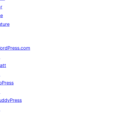
or
he
uture
ordPress.com
↗
att
↗
bPress
↗
uddyPress
↗