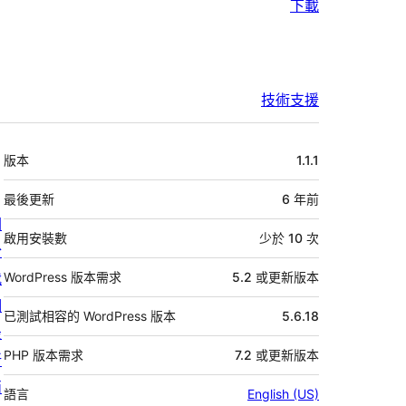
下載
技術支援
中
版本
1.1.1
繼
資
最後更新
6 年
前
關
料
啟用安裝數
少於 10 次
於
我
WordPress 版本需求
5.2 或更新版本
們
已測試相容的 WordPress 版本
5.6.18
最
PHP 版本需求
7.2 或更新版本
新
消
語言
English (US)