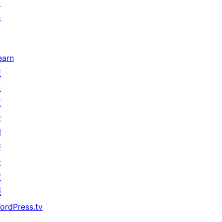
目
錄
earn
技
術
支
援
開
發
者
資
源
ordPress.tv
↗