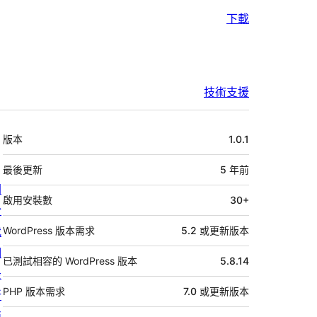
下載
技術支援
中
版本
1.0.1
繼
資
最後更新
5 年
前
關
料
啟用安裝數
30+
於
我
WordPress 版本需求
5.2 或更新版本
們
已測試相容的 WordPress 版本
5.8.14
最
PHP 版本需求
7.0 或更新版本
新
消