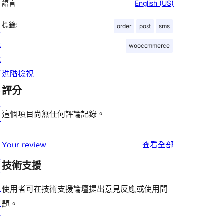
語言
English (US)
息
標籤:
order
post
sms
主
機
woocommerce
代
管
進階檢視
隱
評分
私
這個項目尚無任何評論記錄。
權
使
Your review
查看全部
展
用
技術支援
示
者
網
評
使用者可在技術支援論壇提出意見反應或使用問
站
論
題。
佈