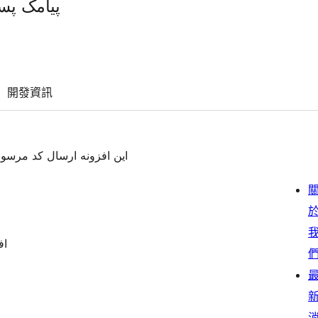
پیامک پ
開發資訊
‫این افزونه ارسال کد مرس
اف