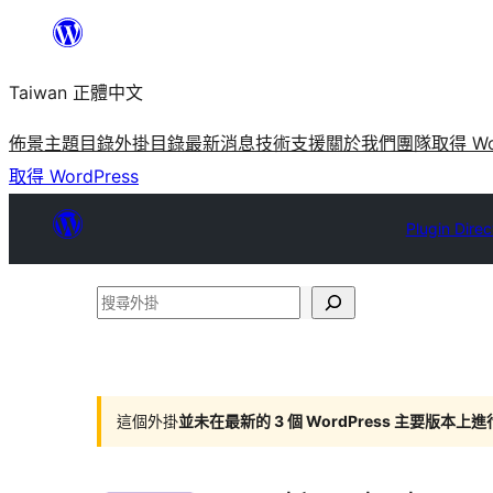
跳
至
Taiwan 正體中文
主
要
佈景主題目錄
外掛目錄
最新消息
技術支援
關於我們
團隊
取得 Wo
內
取得 WordPress
容
Plugin Direc
搜
尋
外
掛
這個外掛
並未在最新的 3 個 WordPress 主要版本上