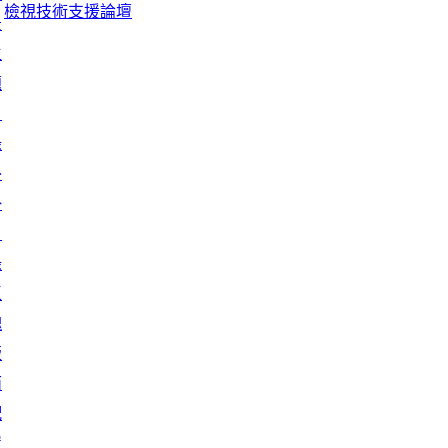
檢視技術支援論壇
景
主
題
目
錄
外
掛
目
錄
區
塊
版
面
配
置