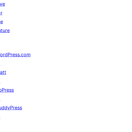
ive
or
he
uture
ordPress.com
↗
att
↗
bPress
↗
uddyPress
↗