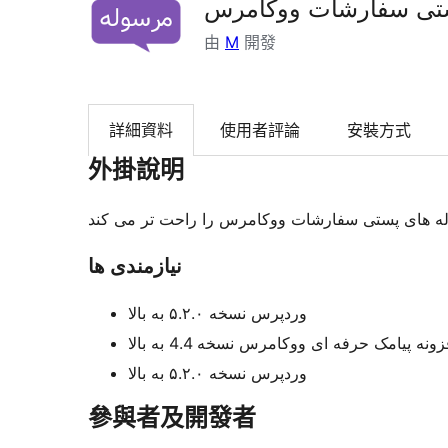
ستی سفارشات ووکامرس
由
M
開發
詳細資料
使用者評論
安裝方式
外掛說明
وله های پستی سفارشات ووکامرس را راحت تر می کند
نیازمندی ها
وردپرس نسخه ۵.۲.۰ به بالا
زونه پیامک حرفه ای ووکامرس نسخه 4.4 به بالا
وردپرس نسخه ۵.۲.۰ به بالا
參與者及開發者