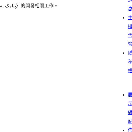
以下人員參與了開源軟體〈پیامک پستی سفارشات ووکامرس〉的開發相關工作。