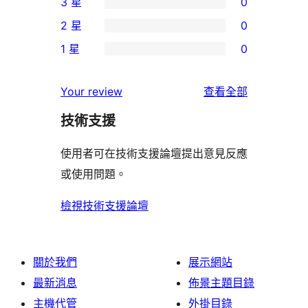
3 星
0
5
個
0
2 星
0
星
4
個
0
使
1 星
0
星
3
個
0
用
使
星
2
個
者
使
用
Your review
查看全部
使
星
1
評
用
者
用
使
技術支援
星
論
者
評
者
用
使
評
論
使用者可在技術支援論壇提出意見反應
評
者
用
論
或使用問題。
論
評
者
論
評
檢視技術支援論壇
論
關於我們
展示網站
最新消息
佈景主題目錄
主機代管
外掛目錄