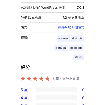
已測試相容的 WordPress 版本
7.0.3
PHP 版本需求
7.2 或更新版本
語言
檢視全部 5 個語言
標籤:
address
districts
portugal
postcode
states
評分
5
星，滿分為 5 星
5 星
9
9
4 星
0
個
0