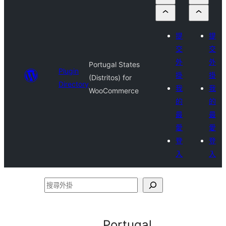
提
提
交
交
外
外
Portugal States
Plugin
掛
掛
(Distritos) for
Directory
我
我
WooCommerce
的
的
最
最
愛
愛
登
登
入
入
搜
尋
外
Portugal