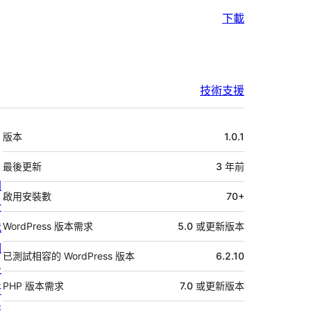
下載
技術支援
中
版本
1.0.1
繼
資
最後更新
3 年
前
關
料
啟用安裝數
70+
於
我
WordPress 版本需求
5.0 或更新版本
們
已測試相容的 WordPress 版本
6.2.10
最
PHP 版本需求
7.0 或更新版本
新
消