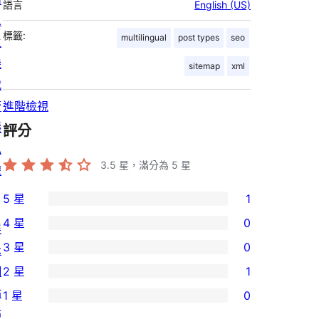
語言
English (US)
息
標籤:
multilingual
post types
seo
主
機
sitemap
xml
代
管
進階檢視
隱
評分
私
3.5
星，滿分為 5 星
權
5 星
1
1
4 星
0
展
個
0
3 星
0
示
5
個
0
網
2 星
1
星
4
個
1
站
使
1 星
0
星
3
個
0
佈
用
使