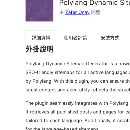
Polylang Dynamic Si
由
Zafer Onay
開發
詳細資料
使用者評論
安裝方式
外掛說明
Polylang Dynamic Sitemap Generator is a power
SEO-friendly sitemaps for all active languages
by Polylang. With this plugin, you can ensure t
latest content and accurately reflects the struc
The plugin seamlessly integrates with Polylang
It retrieves all published posts and pages for 
tailored to each language. Additionally, it crea
for the language-based sitemaps.