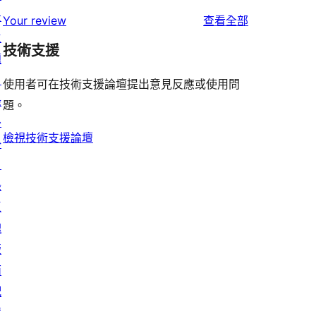
星
2
個
景
者
使
用
Your review
查看全部
使
星
1
主
評
用
者
用
使
技術支援
星
題
論
者
評
者
用
使
目
評
論
使用者可在技術支援論壇提出意見反應或使用問
評
者
用
錄
論
題。
論
評
者
外
論
評
檢視技術支援論壇
掛
論
目
錄
區
塊
版
面
配
置