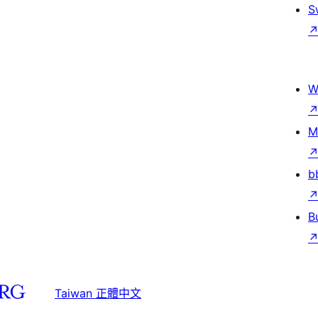
S
W
M
b
B
Taiwan 正體中文