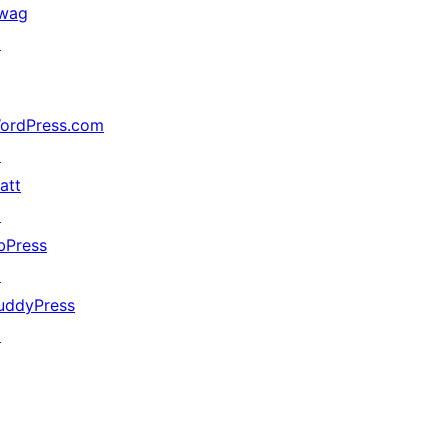
wag
↗
ordPress.com
↗
att
↗
bPress
↗
uddyPress
↗