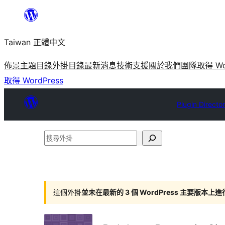
跳
至
Taiwan 正體中文
主
要
佈景主題目錄
外掛目錄
最新消息
技術支援
關於我們
團隊
取得 Wo
內
取得 WordPress
容
Plugin Directo
搜
尋
外
掛
這個外掛
並未在最新的 3 個 WordPress 主要版本上