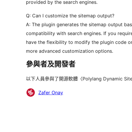
provided by the search engines.
Q: Can I customize the sitemap output?
A: The plugin generates the sitemap output ba
compatibility with search engines. If you requir
have the flexibility to modify the plugin code 
more advanced customization options.
參與者及開發者
以下人員參與了開源軟體〈Polylang Dynamic Si
參
Zafer Onay
與
者