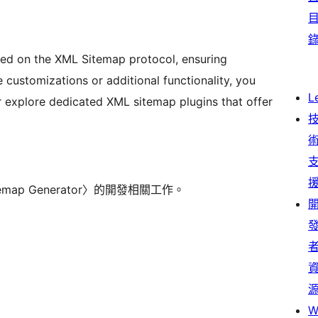
sed on the XML Sitemap protocol, ensuring
e customizations or additional functionality, you
L
or explore dedicated XML sitemap plugins that offer
temap Generator〉的開發相關工作。
W