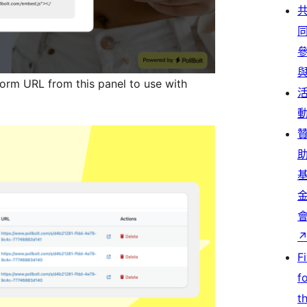
form URL from this panel to use with
F
f
t