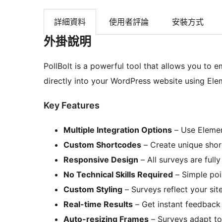
詳細資料
使用者評論
安裝方式
外掛說明
PollBolt is a powerful tool that allows you to 
directly into your WordPress website using Ele
Key Features
Multiple Integration Options
– Use Elemen
Custom Shortcodes
– Create unique shor
Responsive Design
– All surveys are full
No Technical Skills Required
– Simple poi
Custom Styling
– Surveys reflect your sit
Real-time Results
– Get instant feedback
Auto-resizing Frames
– Surveys adapt to