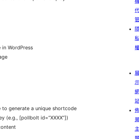
e in WordPress
page
ge to generate a unique shortcode
 (e.g., [pollbolt id=”XXXX”])
content