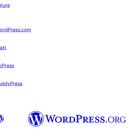
uture
ordPress.com
↗
att
↗
bPress
↗
uddyPress
↗