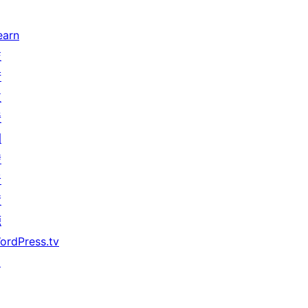
earn
技
術
支
援
開
發
者
資
源
ordPress.tv
↗