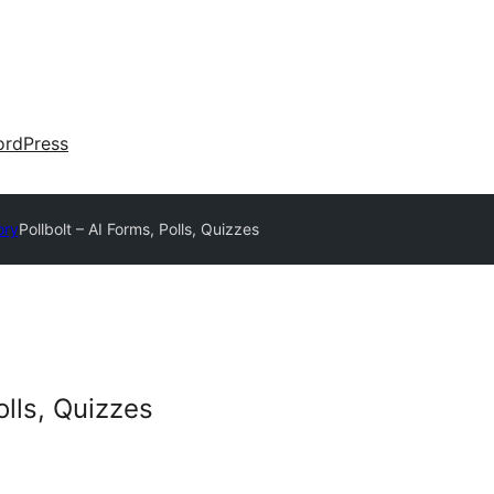
rdPress
ory
Pollbolt – AI Forms, Polls, Quizzes
olls, Quizzes