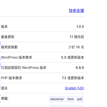
技術支援
中
版本
1.0.0
繼
資
最後更新
11 個月
前
關
料
啟用安裝數
少於 10 次
於
我
WordPress 版本需求
5.0 或更新版本
們
已測試相容的 WordPress 版本
6.8.6
最
PHP 版本需求
7.2 或更新版本
新
消
語言
English (US)
息
標籤:
elementor
form
poll
主