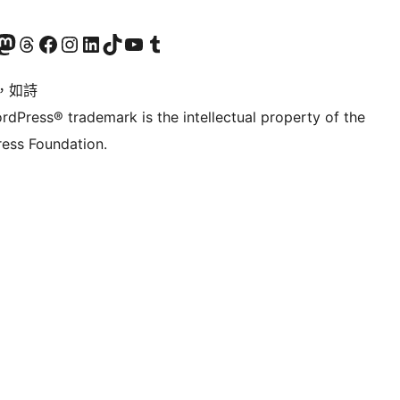
的 Mastodon 帳號
造訪我們的 Threads 帳號
造訪我們的 Facebook 粉絲專頁
Visit our Instagram account
Visit our LinkedIn account
造訪我們的 TikTok 帳號
Visit our YouTube channel
造訪我們的 Tumblr 帳號
，如詩
rdPress® trademark is the intellectual property of the
ess Foundation.