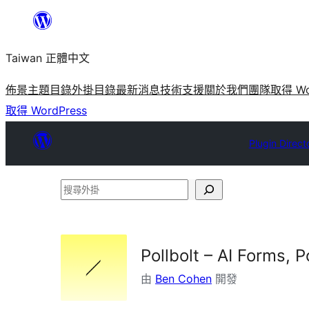
跳
至
Taiwan 正體中文
主
要
佈景主題目錄
外掛目錄
最新消息
技術支援
關於我們
團隊
取得 Wo
內
取得 WordPress
容
Plugin Direct
搜
尋
外
掛
Pollbolt – AI Forms, P
由
Ben Cohen
開發