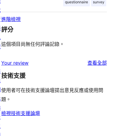
機
questionnaire
survey
代
管
進階檢視
隱
評分
私
這個項目尚無任何評論記錄。
權
使
Your review
查看全部
展
用
技術支援
示
者
網
評
使用者可在技術支援論壇提出意見反應或使用問
站
論
題。
佈
檢視技術支援論壇
景
主
題