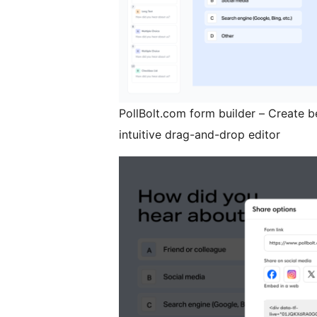
PollBolt.com form builder – Create be
intuitive drag-and-drop editor