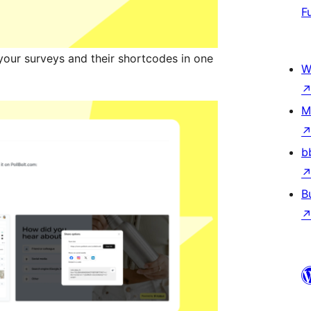
F
our surveys and their shortcodes in one
W
M
b
B