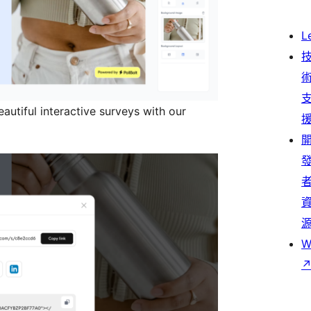
L
autiful interactive surveys with our
W