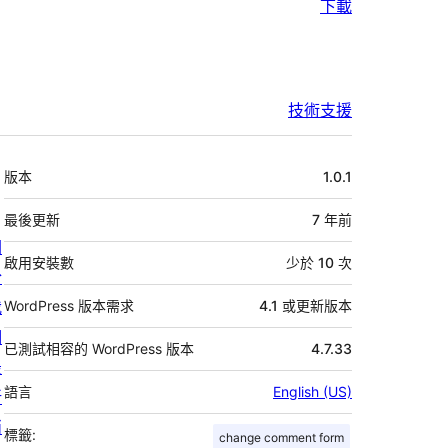
下載
技術支援
中
版本
1.0.1
繼
資
最後更新
7 年
前
關
料
啟用安裝數
少於 10 次
於
我
WordPress 版本需求
4.1 或更新版本
們
已測試相容的 WordPress 版本
4.7.33
最
語言
English (US)
新
消
標籤:
change comment form