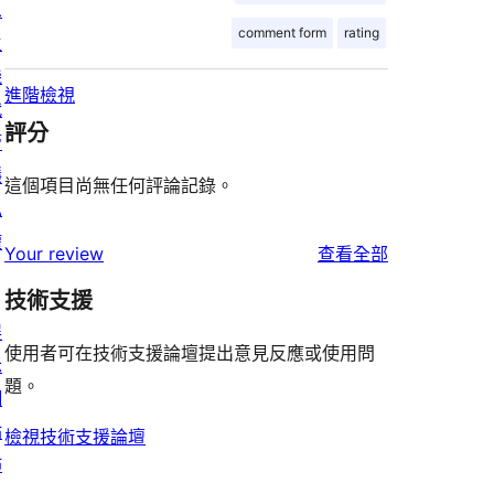
息
comment form
rating
主
機
進階檢視
代
評分
管
隱
這個項目尚無任何評論記錄。
私
權
使
Your review
查看全部
用
技術支援
者
展
評
使用者可在技術支援論壇提出意見反應或使用問
示
論
題。
網
站
檢視技術支援論壇
佈