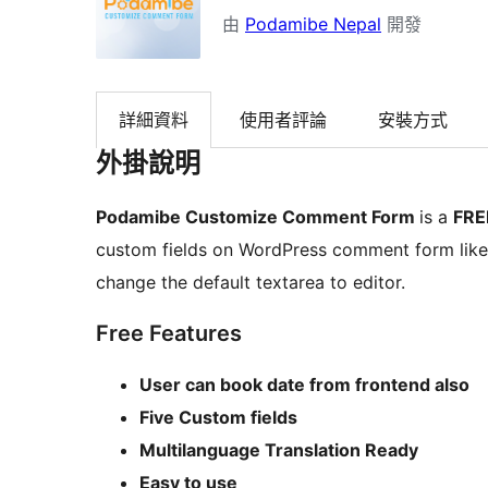
由
Podamibe Nepal
開發
詳細資料
使用者評論
安裝方式
外掛說明
Podamibe Customize Comment Form
is a
FRE
custom fields on WordPress comment form like p
change the default textarea to editor.
Free Features
User can book date from frontend also
Five Custom fields
Multilanguage Translation Ready
Easy to use