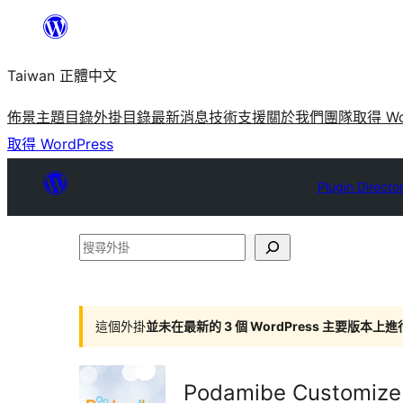
跳
至
Taiwan 正體中文
主
要
佈景主題目錄
外掛目錄
最新消息
技術支援
關於我們
團隊
取得 Wo
內
取得 WordPress
容
Plugin Directo
搜
尋
外
掛
這個外掛
並未在最新的 3 個 WordPress 主要版本上
Podamibe Customiz