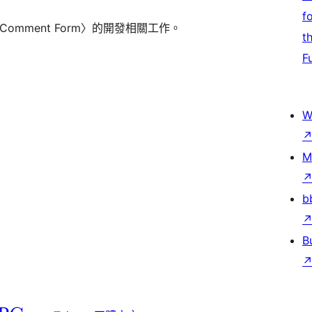
f
 Comment Form〉的開發相關工作。
t
F
W
M
b
B