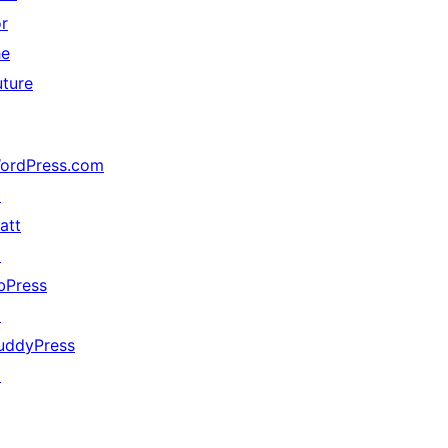
or
he
uture
ordPress.com
↗
att
↗
bPress
↗
uddyPress
↗