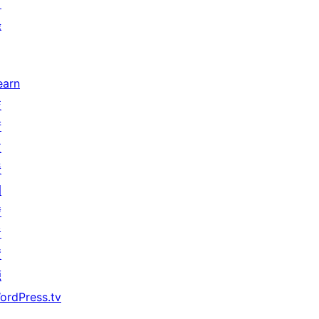
目
錄
earn
技
術
支
援
開
發
者
資
源
ordPress.tv
↗