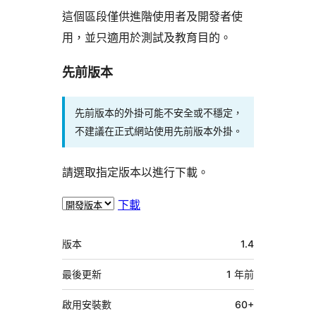
這個區段僅供進階使用者及開發者使
用，並只適用於測試及教育目的。
先前版本
先前版本的外掛可能不安全或不穩定，
不建議在正式網站使用先前版本外掛。
請選取指定版本以進行下載。
下載
中
版本
1.4
繼
資
最後更新
1 年
前
料
啟用安裝數
60+