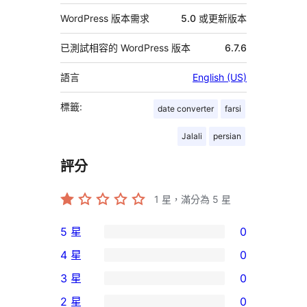
WordPress 版本需求
5.0 或更新版本
已測試相容的 WordPress 版本
6.7.6
語言
English (US)
標籤:
date converter
farsi
Jalali
persian
評分
1
星，滿分為 5 星
5 星
0
0
4 星
0
個
0
3 星
0
5
個
0
2 星
0
星
4