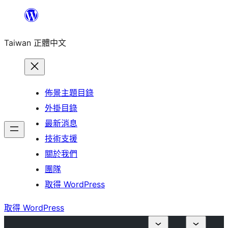
跳
至
Taiwan 正體中文
主
要
內
容
佈景主題目錄
外掛目錄
最新消息
技術支援
關於我們
團隊
取得 WordPress
取得 WordPress