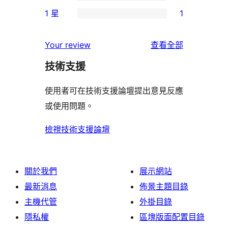
個
0
使
1 星
1
星
3
個
1
用
使
星
2
個
者
使
用
Your review
查看全部
使
星
1
評
用
者
用
使
技術支援
星
論
者
評
者
用
使
評
論
使用者可在技術支援論壇提出意見反應
評
者
用
論
或使用問題。
論
評
者
論
評
檢視技術支援論壇
論
關於我們
展示網站
最新消息
佈景主題目錄
主機代管
外掛目錄
隱私權
區塊版面配置目錄