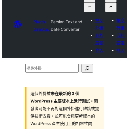
提交
提交
Plugin
Persian Text and
外掛
外掛
Directory
Date Converter
我的
我的
最愛
最愛
登入
登入
搜
尋
外
掛
這個外掛
並未在最新的 3 個
WordPress 主要版本上進行測試
。開
發者可能不再對這個外掛進行維護或提
供技術支援，並可能會與更新版本的
WordPress 產生使用上的相容性問