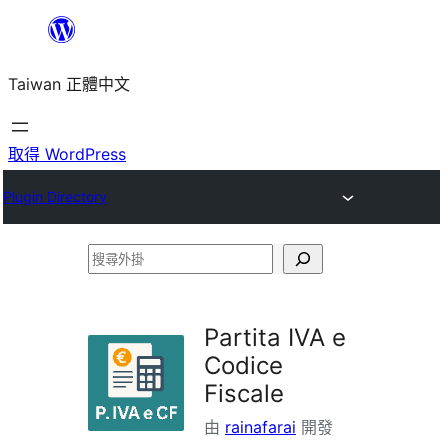
跳
至
Taiwan 正體中文
主
要
內
取得 WordPress
容
Plugin Directory
搜
尋
外
Partita IVA e
掛
Codice
Fiscale
由
rainafarai
開發