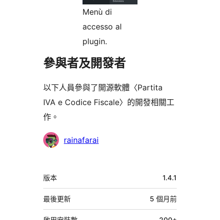
Menù di
accesso al
plugin.
參與者及開發者
以下人員參與了開源軟體〈Partita
IVA e Codice Fiscale〉的開發相關工
作。
參
rainafarai
與
者
中
版本
1.4.1
繼
資
最後更新
5 個月
前
料
啟用安裝數
200+