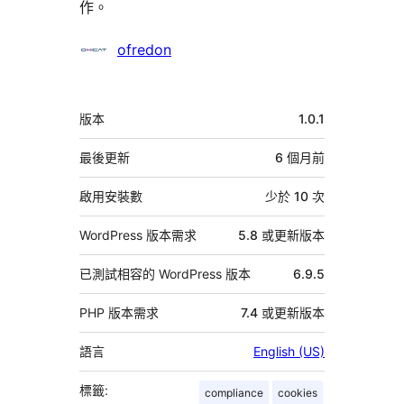
作。
參
ofredon
與
者
中
版本
1.0.1
繼
資
最後更新
6 個月
前
料
啟用安裝數
少於 10 次
WordPress 版本需求
5.8 或更新版本
已測試相容的 WordPress 版本
6.9.5
PHP 版本需求
7.4 或更新版本
語言
English (US)
標籤:
compliance
cookies