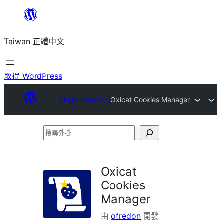
跳
至
Taiwan 正體中文
主
要
內
取得 WordPress
容
Plugin Directory
Oxicat Cookies Manager
搜
尋
外
Oxicat
掛
Cookies
Manager
由
ofredon
開發