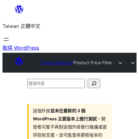
跳
至
Taiwan 正體中文
主
要
內
取得 WordPress
容
Plugin Directory
Product Price Filter
搜
尋
外
掛
這個外掛
並未在最新的 3 個
WordPress 主要版本上進行測試
。開
發者可能不再對這個外掛進行維護或提
供技術支援，並可能會與更新版本的