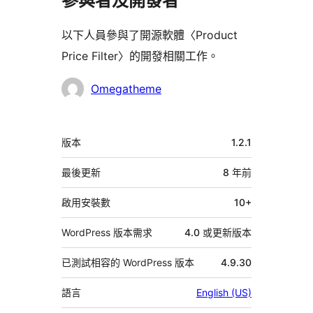
參與者及開發者
以下人員參與了開源軟體〈Product
Price Filter〉的開發相關工作。
參
Omegatheme
與
者
中
版本
1.2.1
繼
資
最後更新
8 年
前
料
啟用安裝數
10+
WordPress 版本需求
4.0 或更新版本
已測試相容的 WordPress 版本
4.9.30
語言
English (US)