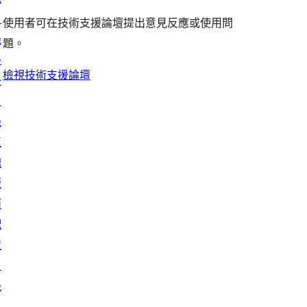
者
評
者
用
使
目
評
論
使用者可在技術支援論壇提出意見反應或使用問
評
者
用
錄
論
題。
論
評
者
外
論
評
檢視技術支援論壇
掛
論
目
錄
區
塊
版
面
配
置
目
錄