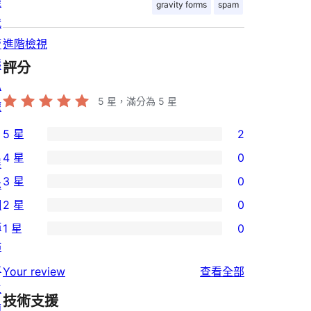
機
gravity forms
spam
代
管
進階檢視
隱
評分
私
5
星，滿分為 5 星
權
5 星
2
2
4 星
0
展
個
0
3 星
0
示
5
個
0
網
2 星
0
星
4
個
0
站
使
1 星
0
星
3
個
0
佈
用
使
星
2
個
景
者
使
用
Your review
查看全部
使
星
1
主
評
用
者
用
使
技術支援
星
題
論