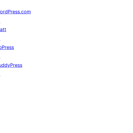
ordPress.com
↗
att
↗
bPress
↗
uddyPress
↗