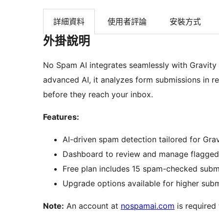
詳細資料
使用者評論
安裝方式
外掛說明
No Spam AI integrates seamlessly with Gravity 
advanced AI, it analyzes form submissions in rea
before they reach your inbox.
Features:
AI-driven spam detection tailored for Gra
Dashboard to review and manage flagged
Free plan includes 15 spam-checked subm
Upgrade options available for higher sub
Note:
An account at
nospamai.com
is required