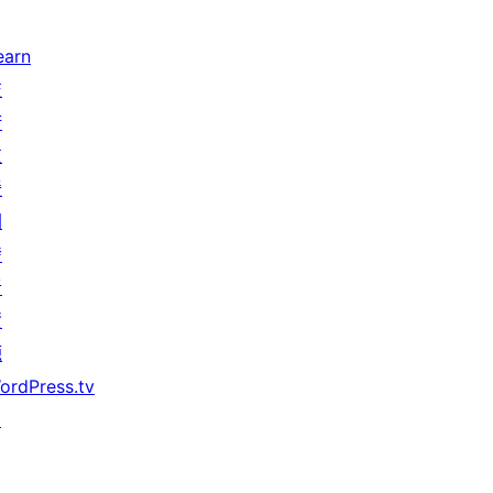
earn
技
術
支
援
開
發
者
資
源
ordPress.tv
↗