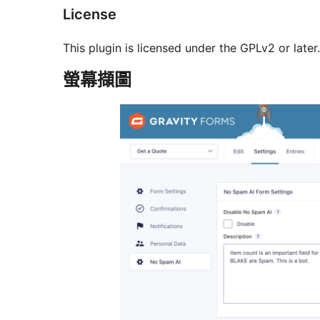
License
This plugin is licensed under the GPLv2 or late
螢幕擷圖