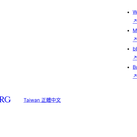
W
M
b
B
Taiwan 正體中文