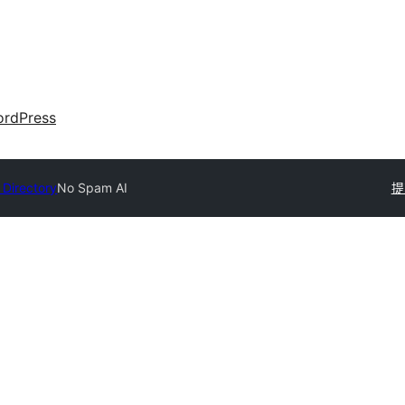
rdPress
 Directory
No Spam AI
提