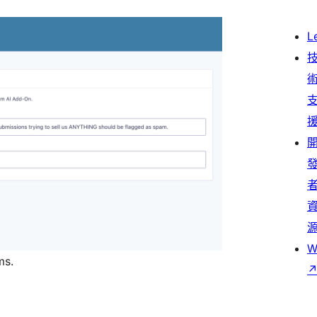
L
W
ms.