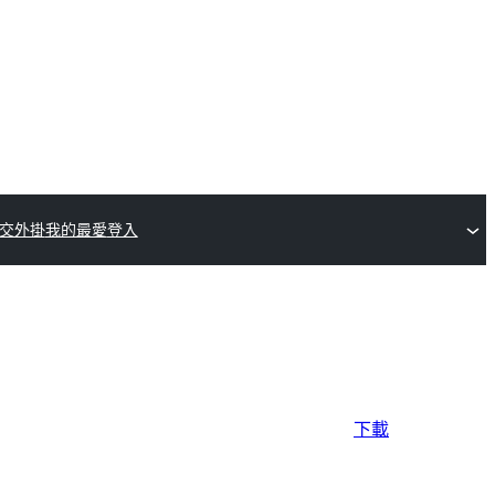
交外掛
我的最愛
登入
下載