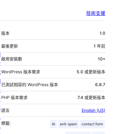
技術支援
中
版本
1.0
繼
資
最後更新
1 年
前
關
料
啟用安裝數
10+
於
我
WordPress 版本需求
5.0 或更新版本
們
已測試相容的 WordPress 版本
6.8.7
最
PHP 版本需求
7.4 或更新版本
新
消
語言
English (US)
息
標籤:
AI
anti-spam
contact form
主