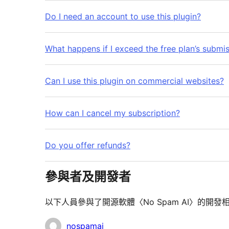
Do I need an account to use this plugin?
What happens if I exceed the free plan’s submis
Can I use this plugin on commercial websites?
How can I cancel my subscription?
Do you offer refunds?
參與者及開發者
以下人員參與了開源軟體〈No Spam AI〉的開發
參
nospamai