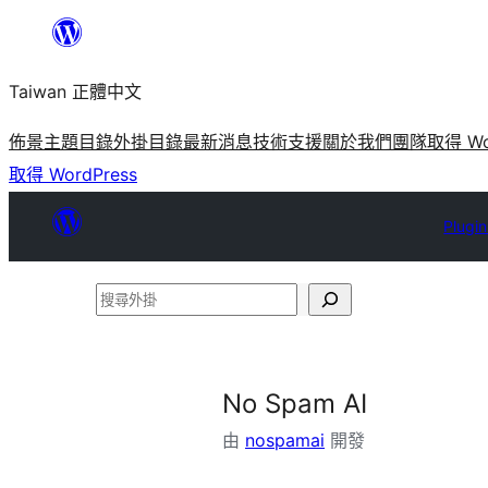
跳
至
Taiwan 正體中文
主
要
佈景主題目錄
外掛目錄
最新消息
技術支援
關於我們
團隊
取得 Wo
內
取得 WordPress
容
Plugin
搜
尋
外
掛
No Spam AI
由
nospamai
開發