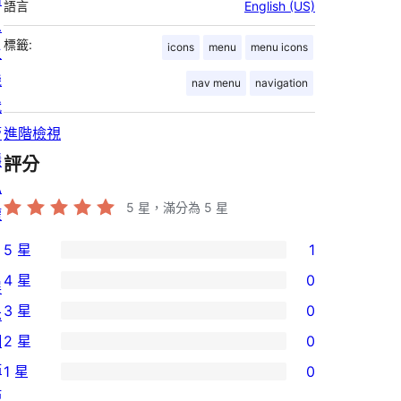
語言
English (US)
息
標籤:
icons
menu
menu icons
主
機
nav menu
navigation
代
管
進階檢視
隱
評分
私
5
星，滿分為 5 星
權
5 星
1
1
4 星
0
展
個
0
3 星
0
示
5
個
0
網
2 星
0
星
4
個
0
站
使
1 星
0
星
3
個
0
佈
用
使