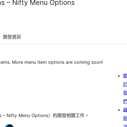
ns – Nifty Menu Options
開發資訊
items. More menu item options are coming soon!
 – Nifty Menu Options〉的開發相關工作。