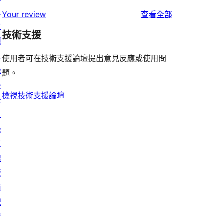
星
2
個
景
者
使
用
Your review
查看全部
使
星
1
主
評
用
者
用
使
技術支援
星
題
論
者
評
者
用
使
目
評
論
使用者可在技術支援論壇提出意見反應或使用問
評
者
用
錄
論
題。
論
評
者
外
論
評
檢視技術支援論壇
掛
論
目
錄
區
塊
版
面
配
置