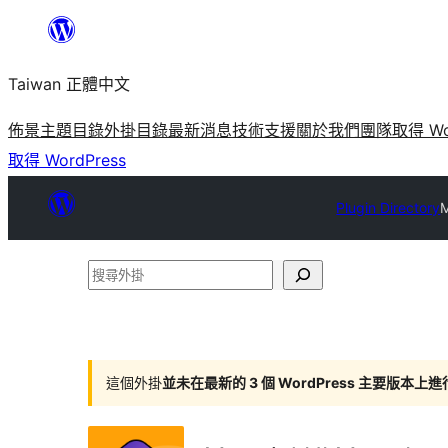
跳
至
Taiwan 正體中文
主
要
佈景主題目錄
外掛目錄
最新消息
技術支援
關於我們
團隊
取得 Wo
內
取得 WordPress
容
Plugin Directory
M
搜
尋
外
掛
這個外掛
並未在最新的 3 個 WordPress 主要版本上