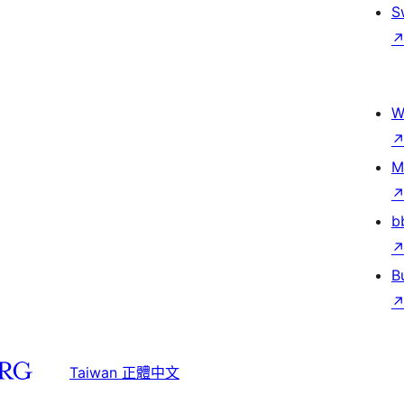
S
W
M
b
B
Taiwan 正體中文