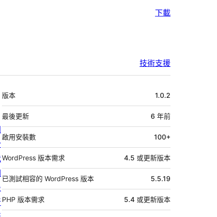
下載
技術支援
中
版本
1.0.2
繼
資
最後更新
6 年
前
關
料
啟用安裝數
100+
於
我
WordPress 版本需求
4.5 或更新版本
們
已測試相容的 WordPress 版本
5.5.19
最
PHP 版本需求
5.4 或更新版本
新
消