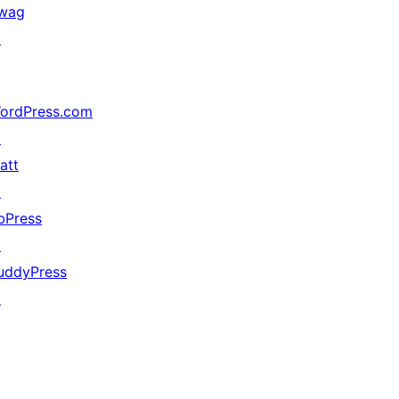
wag
↗
ordPress.com
↗
att
↗
bPress
↗
uddyPress
↗