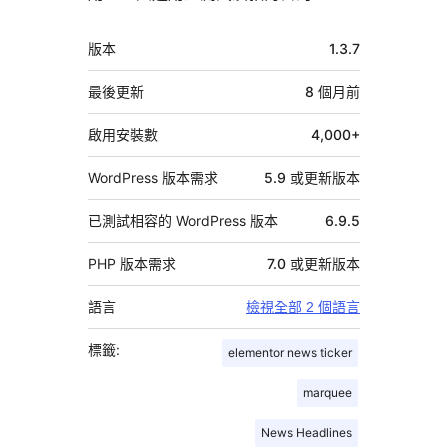
中
版本
1.3.7
繼
資
最後更新
8 個月
前
料
啟用安裝數
4,000+
WordPress 版本需求
5.9 或更新版本
已測試相容的 WordPress 版本
6.9.5
PHP 版本需求
7.0 或更新版本
語言
檢視全部 2 個語言
標籤:
elementor news ticker
marquee
News Headlines