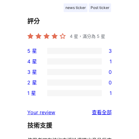
news ticker
Post ticker
評分
4
星，滿分為 5 星
5 星
3
3
4 星
1
個
1
3 星
0
5
個
0
2 星
0
星
4
個
0
使
1 星
1
星
3
個
1
用
使
星
2
個
者
使
用
Your review
查看全部
使
星
1
評
用
者
用
使
技術支援
星
論
者
評
者
用
使