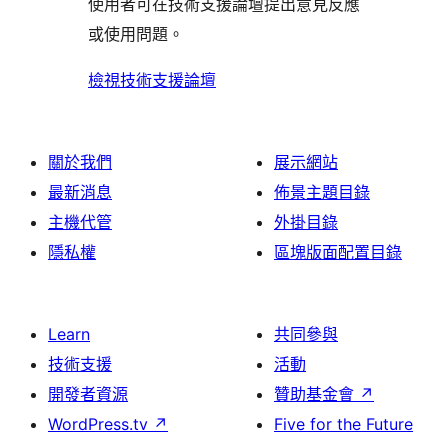
評
論
使用者可在技術支援論壇提出意見反應
評
者
用
論
或使用問題。
論
評
者
論
評
檢視技術支援論壇
論
關於我們
展示網站
最新消息
佈景主題目錄
主機代管
外掛目錄
隱私權
區塊版面配置目錄
Learn
共同參與
技術支援
活動
開發者資源
贊助基金會
↗
WordPress.tv
↗
Five for the Future