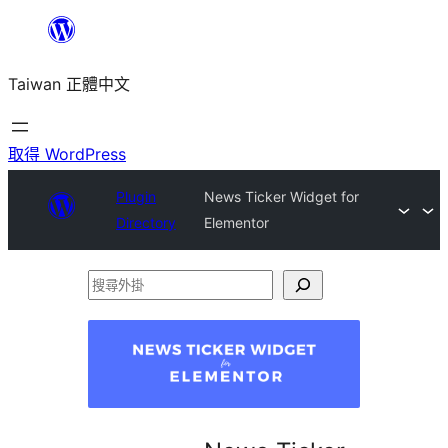
跳
至
Taiwan 正體中文
主
要
內
取得 WordPress
容
Plugin
News Ticker Widget for
Directory
Elementor
搜
尋
外
掛