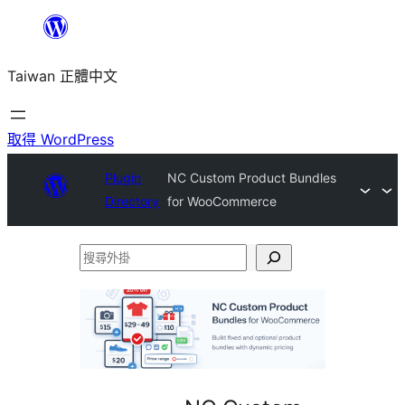
跳
至
Taiwan 正體中文
主
要
內
取得 WordPress
容
Plugin
NC Custom Product Bundles
Directory
for WooCommerce
搜
尋
外
掛