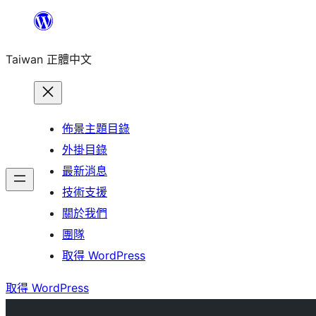
跳
至
Taiwan 正體中文
主
要
內
容
佈景主題目錄
外掛目錄
最新消息
技術支援
關於我們
團隊
取得 WordPress
取得 WordPress