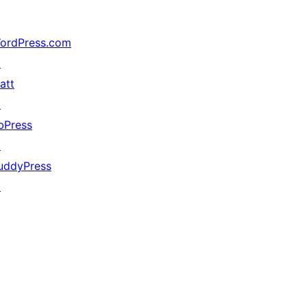
ordPress.com
↗
att
↗
bPress
↗
uddyPress
↗