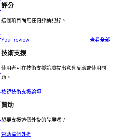
評分
管
隱
這個項目尚無任何評論記錄。
私
權
使
Your review
查看全部
用
技術支援
者
展
評
使用者可在技術支援論壇提出意見反應或使用問
示
論
題。
網
站
檢視技術支援論壇
佈
贊助
景
主
想要支援這個外掛的發展嗎？
題
贊助這個外掛
目