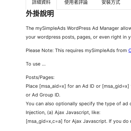
詳細資料
使用者評論
安裝方式
外掛說明
The mySimpleAds WordPress Ad Manager allows
your wordpress posts, pages, or even right in 
Please Note: This requires mySimpleAds from
C
To use …
Posts/Pages:
Place [msa_aid=x] for an Ad ID or [msa_gid=x] f
or Ad Group ID.
You can also optionally specify the type of ad
Injection, (a) Ajax Javascript, like:
[msa_gid=x,c=a] for Ajax Javascript. If you do 