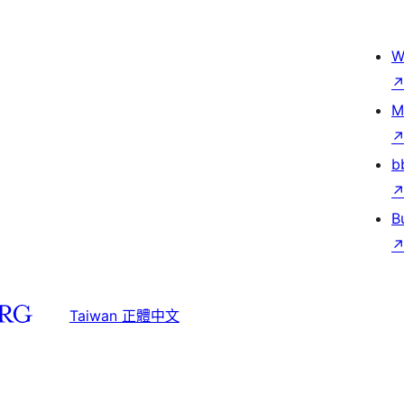
W
M
b
B
Taiwan 正體中文