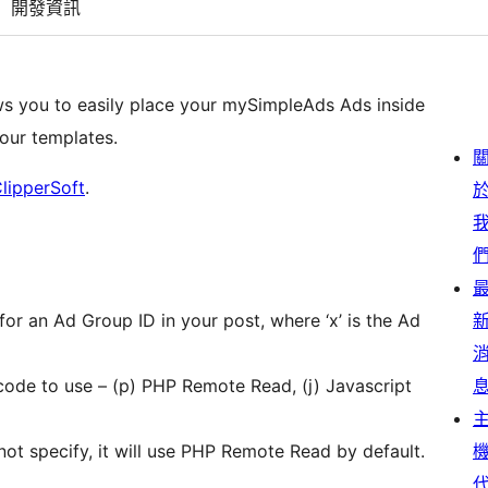
開發資訊
 you to easily place your mySimpleAds Ads inside
your templates.
lipperSoft
.
or an Ad Group ID in your post, where ‘x’ is the Ad
 code to use – (p) PHP Remote Read, (j) Javascript
not specify, it will use PHP Remote Read by default.