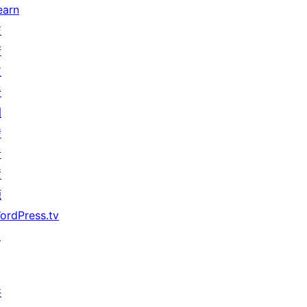
earn
技
術
支
援
開
發
者
資
源
ordPress.tv
↗
共