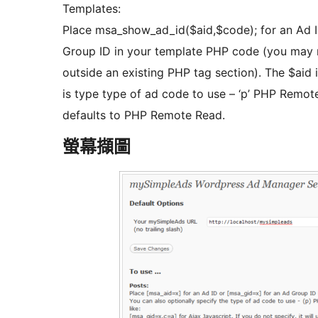
Templates:
Place msa_show_ad_id($aid,$code); for an Ad 
Group ID in your template PHP code (you may ne
outside an existing PHP tag section). The $aid 
is type type of ad code to use – ‘p’ PHP Remote R
defaults to PHP Remote Read.
螢幕擷圖