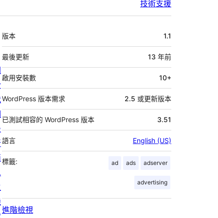
技術支援
中
版本
1.1
繼
資
最後更新
13 年
前
關
料
啟用安裝數
10+
於
我
WordPress 版本需求
2.5 或更新版本
們
已測試相容的 WordPress 版本
3.51
最
語言
English (US)
新
消
標籤:
ad
ads
adserver
息
advertising
主
機
進階檢視
代