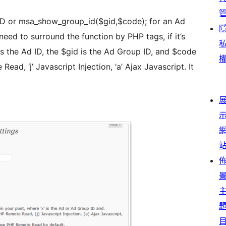
ID or msa_show_group_id($gid,$code); for an Ad
ed to surround the function by PHP tags, if it’s
is the Ad ID, the $gid is the Ad Group ID, and $code
ead, ‘j’ Javascript Injection, ‘a’ Ajax Javascript. It