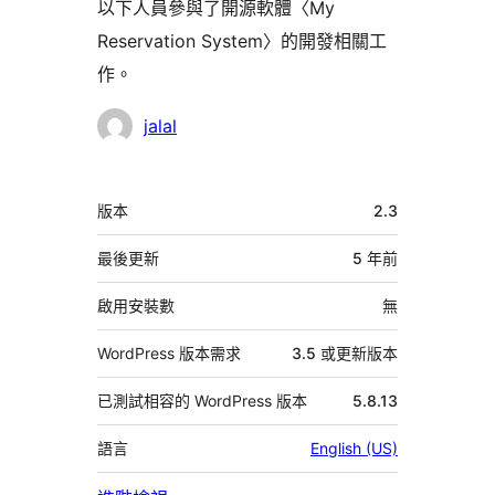
以下人員參與了開源軟體〈My
Reservation System〉的開發相關工
作。
參
jalal
與
者
中
版本
2.3
繼
資
最後更新
5 年
前
料
啟用安裝數
無
WordPress 版本需求
3.5 或更新版本
已測試相容的 WordPress 版本
5.8.13
語言
English (US)