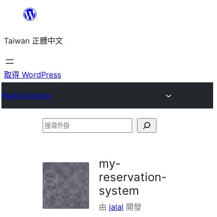
跳
至
Taiwan 正體中文
主
要
內
取得 WordPress
容
Plugin Directory
搜
尋
外
my-
掛
reservation-
system
由
jalal
開發