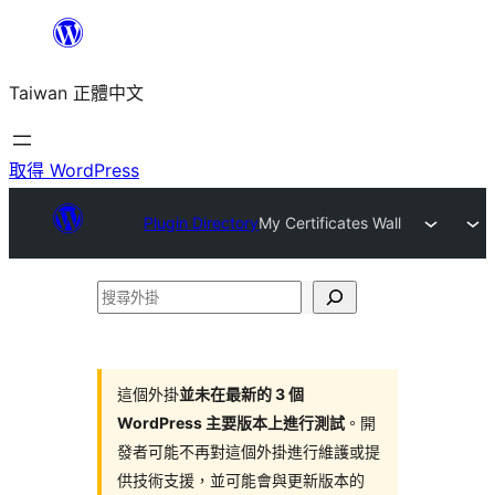
跳
至
Taiwan 正體中文
主
要
內
取得 WordPress
容
Plugin Directory
My Certificates Wall
搜
尋
外
掛
這個外掛
並未在最新的 3 個
WordPress 主要版本上進行測試
。開
發者可能不再對這個外掛進行維護或提
供技術支援，並可能會與更新版本的