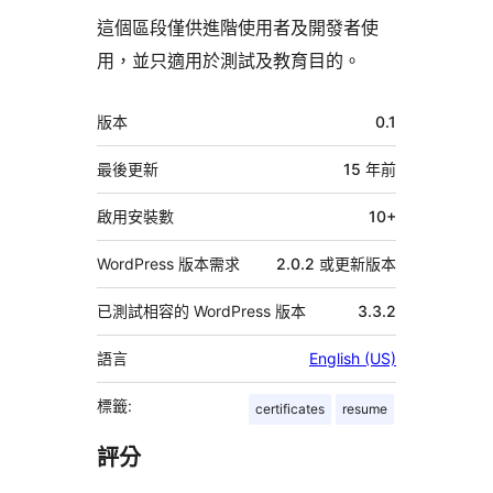
這個區段僅供進階使用者及開發者使
用，並只適用於測試及教育目的。
中
版本
0.1
繼
資
最後更新
15 年
前
料
啟用安裝數
10+
WordPress 版本需求
2.0.2 或更新版本
已測試相容的 WordPress 版本
3.3.2
語言
English (US)
標籤:
certificates
resume
評分