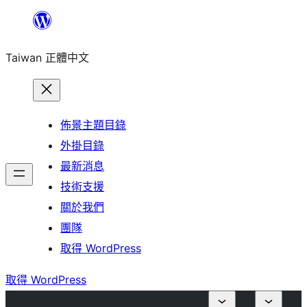
跳
至
Taiwan 正體中文
主
要
內
容
佈景主題目錄
外掛目錄
最新消息
技術支援
關於我們
團隊
取得 WordPress
取得 WordPress