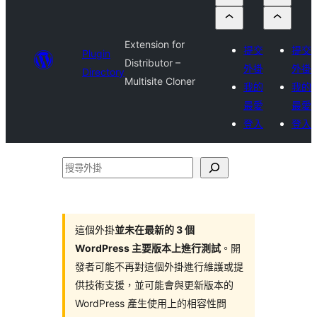
Extension for
提交
提交
Plugin
Distributor –
外掛
外掛
Directory
Multisite Cloner
我的
我的
最愛
最愛
登入
登入
搜
尋
外
掛
這個外掛
並未在最新的 3 個
WordPress 主要版本上進行測試
。開
發者可能不再對這個外掛進行維護或提
供技術支援，並可能會與更新版本的
WordPress 產生使用上的相容性問