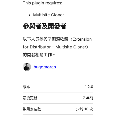
This plugin requires:
Multisite Cloner
參與者及開發者
以下人員參與了開源軟體〈Extension
for Distributor – Multisite Cloner〉
的開發相關工作。
參
hugomoran
與
者
中
版本
1.2.0
繼
資
最後更新
7 年
前
料
啟用安裝數
少於 10 次