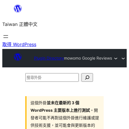
跳
至
Taiwan 正體中文
主
要
內
取得 WordPress
容
Plugin Directory
mowomo Google Reviews
搜
尋
外
掛
這個外掛
並未在最新的 3 個
WordPress 主要版本上進行測試
。開
發者可能不再對這個外掛進行維護或提
供技術支援，並可能會與更新版本的