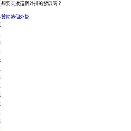
想要支援這個外掛的發展嗎？
景
主
贊助這個外掛
題
目
錄
外
掛
目
錄
區
塊
版
面
配
置