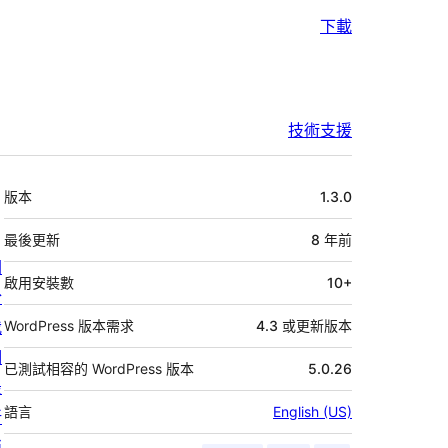
下載
技術支援
中
版本
1.3.0
繼
資
最後更新
8 年
前
關
料
啟用安裝數
10+
於
我
WordPress 版本需求
4.3 或更新版本
們
已測試相容的 WordPress 版本
5.0.26
最
語言
English (US)
新
消