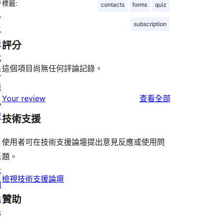
標籤:
contacts
forms
quiz
息
subscription
主
機
評分
代
這個項目尚無任何評論記錄。
管
隱
使
Your review
查看全部
私
用
權
技術支援
者
評
使用者可在技術支援論壇提出意見反應或使用問
展
論
題。
示
檢視技術支援論壇
網
贊助
站
佈