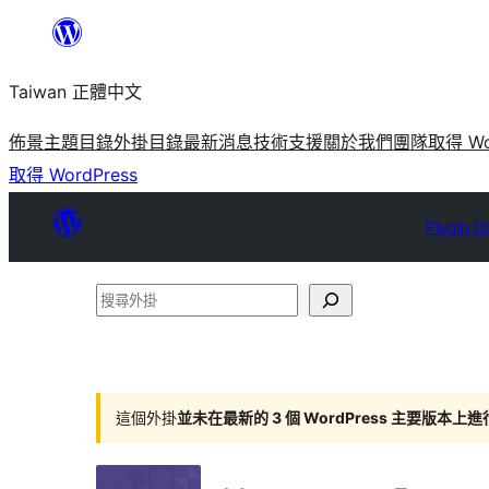
跳
至
Taiwan 正體中文
主
要
佈景主題目錄
外掛目錄
最新消息
技術支援
關於我們
團隊
取得 Wo
內
取得 WordPress
容
Plugin D
搜
尋
外
掛
這個外掛
並未在最新的 3 個 WordPress 主要版本上