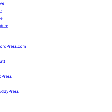
ive
or
he
uture
ordPress.com
↗
att
↗
bPress
↗
uddyPress
↗