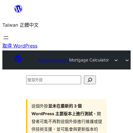
跳
至
Taiwan 正體中文
主
要
內
取得 WordPress
容
Plugin Directory
Mortgage Calculator
搜
尋
外
掛
這個外掛
並未在最新的 3 個
WordPress 主要版本上進行測試
。開
發者可能不再對這個外掛進行維護或提
供技術支援，並可能會與更新版本的