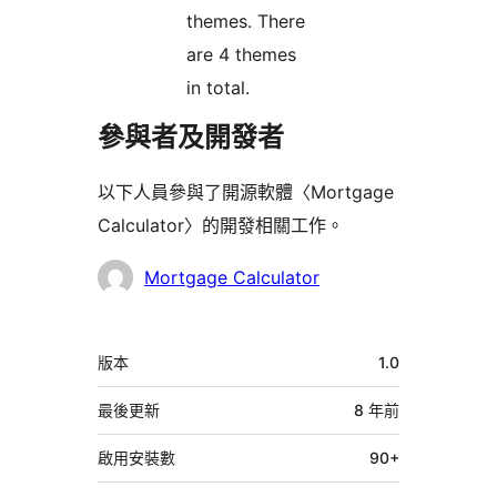
themes. There
are 4 themes
in total.
參與者及開發者
以下人員參與了開源軟體〈Mortgage
Calculator〉的開發相關工作。
參
Mortgage Calculator
與
者
中
版本
1.0
繼
資
最後更新
8 年
前
料
啟用安裝數
90+