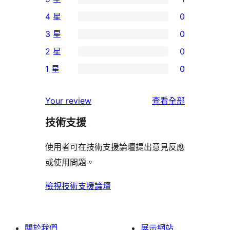
1
4 星
0
個
0
3 星
0
5
個
0
2 星
0
星
4
個
0
使
1 星
0
星
3
個
0
用
使
星
2
個
者
使
用
Your review
查看全部
使
星
1
評
用
者
用
使
技術支援
星
論
者
評
者
用
使
評
論
使用者可在技術支援論壇提出意見反應
評
者
用
論
或使用問題。
論
評
者
論
評
檢視技術支援論壇
論
關於我們
展示網站