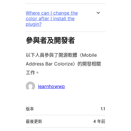
Where can I change the
color after I install the
plugin?
參與者及開發者
以下人員參與了開源軟體〈Mobile
Address Bar Colorize〉的開發相關
工作。
參
learnhowwp
與
者
中
版本
1.1
繼
資
最後更新
4 年
前
料