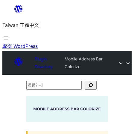
跳
至
Taiwan 正體中文
主
要
內
取得 WordPress
容
Plugin
Mobile Address Bar
Directory
Colorize
搜
尋
外
掛