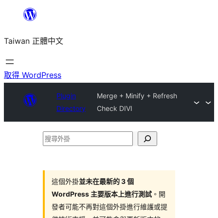
跳
至
Taiwan 正體中文
主
要
內
取得 WordPress
容
Plugin
Merge + Minify + Refresh
Directory
Check DIVI
搜
尋
外
掛
這個外掛
並未在最新的 3 個
WordPress 主要版本上進行測試
。開
發者可能不再對這個外掛進行維護或提