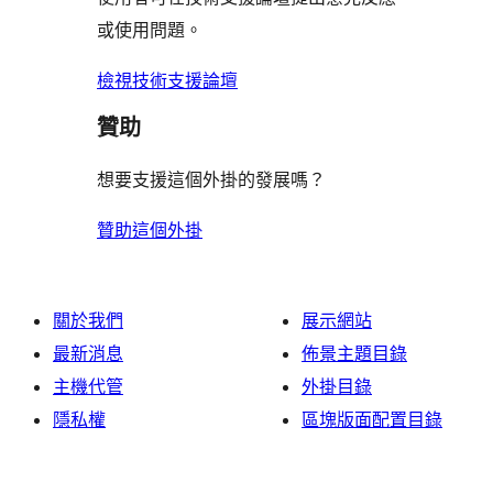
評
者
用
論
或使用問題。
論
評
者
論
評
檢視技術支援論壇
論
贊助
想要支援這個外掛的發展嗎？
贊助這個外掛
關於我們
展示網站
最新消息
佈景主題目錄
主機代管
外掛目錄
隱私權
區塊版面配置目錄