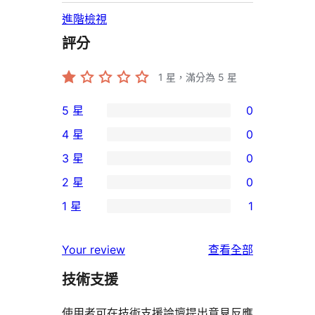
進階檢視
評分
1
星，滿分為 5 星
5 星
0
0
4 星
0
個
0
3 星
0
5
個
0
2 星
0
星
4
個
0
使
1 星
1
星
3
個
1
用
使
星
2
個
者
使
用
Your review
查看全部
使
星
1
評
用
者
用
使
技術支援
星
論
者
評
者
用
使
評
論
使用者可在技術支援論壇提出意見反應