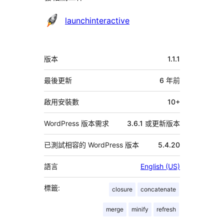
參
launchinteractive
與
者
中
版本
1.1.1
繼
資
最後更新
6 年
前
料
啟用安裝數
10+
WordPress 版本需求
3.6.1 或更新版本
已測試相容的 WordPress 版本
5.4.20
語言
English (US)
標籤:
closure
concatenate
merge
minify
refresh