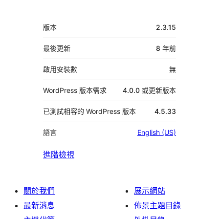
與
者
中
版本
2.3.15
繼
資
最後更新
8 年
前
料
啟用安裝數
無
WordPress 版本需求
4.0.0 或更新版本
已測試相容的 WordPress 版本
4.5.33
語言
English (US)
進階檢視
關於我們
展示網站
最新消息
佈景主題目錄