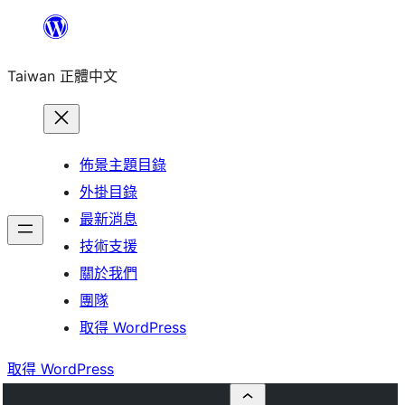
跳
至
Taiwan 正體中文
主
要
內
容
佈景主題目錄
外掛目錄
最新消息
技術支援
關於我們
團隊
取得 WordPress
取得 WordPress