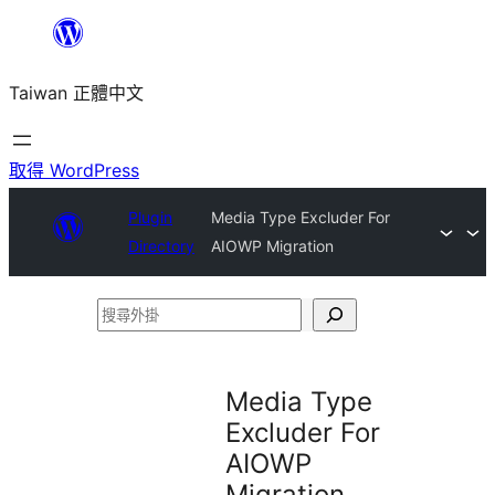
跳
至
Taiwan 正體中文
主
要
內
取得 WordPress
容
Plugin
Media Type Excluder For
Directory
AIOWP Migration
搜
尋
外
Media Type
掛
Excluder For
AIOWP
Migration