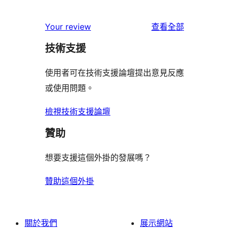
0
用
使
星
2
個
者
使
用
Your review
查看全部
使
星
1
評
用
者
用
使
技術支援
星
論
者
評
者
用
使
評
論
使用者可在技術支援論壇提出意見反應
評
者
用
論
或使用問題。
論
評
者
論
評
檢視技術支援論壇
論
贊助
想要支援這個外掛的發展嗎？
贊助這個外掛
關於我們
展示網站