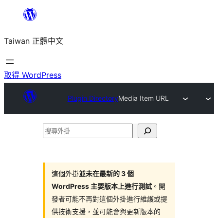
跳
至
Taiwan 正體中文
主
要
內
取得 WordPress
容
Plugin Directory
Media Item URL
搜
尋
外
掛
這個外掛
並未在最新的 3 個
WordPress 主要版本上進行測試
。開
發者可能不再對這個外掛進行維護或提
供技術支援，並可能會與更新版本的