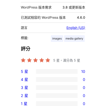
WordPress 版本需求
3.8 或更新版本
已測試相容的 WordPress 版本
4.6.0
語言
English (US)
標籤:
images
media gallery
評分
5
星，滿分為 5 星
5 星
10
10
4 星
0
個
0
3 星
0
5
個
0
2 星
0
星
4
個
0
使
1 星
0
星
3
個