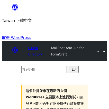
跳
至
Taiwan 正體中文
主
要
內
取得 WordPress
容
Plugin
MailPoet Add-On for
Directory
FormCraft
搜
尋
外
掛
這個外掛
並未在最新的 3 個
WordPress 主要版本上進行測試
。開
發者可能不再對這個外掛進行維護或提