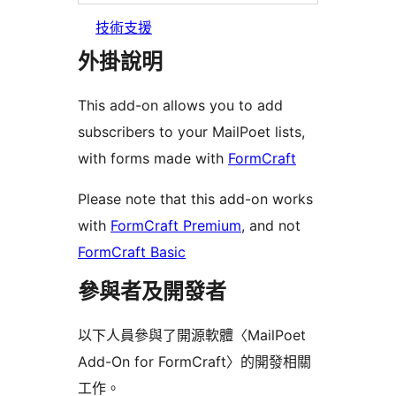
技術支援
外掛說明
This add-on allows you to add
subscribers to your MailPoet lists,
with forms made with
FormCraft
Please note that this add-on works
with
FormCraft Premium
, and not
FormCraft Basic
參與者及開發者
以下人員參與了開源軟體〈MailPoet
Add-On for FormCraft〉的開發相關
工作。