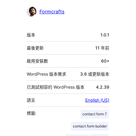
參
Formcrafts
與
者
中
版本
1.0.1
繼
資
最後更新
11 年
前
料
啟用安裝數
60+
WordPress 版本需求
3.6 或更新版本
已測試相容的 WordPress 版本
4.2.39
語言
English (US)
標籤:
contact form 7
contact form builder